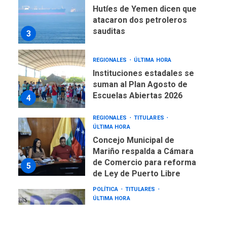
Hutíes de Yemen dicen que
atacaron dos petroleros
sauditas
3
REGIONALES
ÚLTIMA HORA
Instituciones estadales se
suman al Plan Agosto de
Escuelas Abiertas 2026
4
REGIONALES
TITULARES
ÚLTIMA HORA
Concejo Municipal de
Mariño respalda a Cámara
de Comercio para reforma
5
de Ley de Puerto Libre
POLÍTICA
TITULARES
ÚLTIMA HORA
CNP plantea incluir Libertad
de Expresión en agenda de