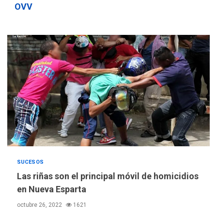
sauditas
3
OVV
REGIONALES
ÚLTIMA HORA
Instituciones estadales se
suman al Plan Agosto de
Escuelas Abiertas 2026
4
REGIONALES
TITULARES
ÚLTIMA HORA
Concejo Municipal de
Mariño respalda a Cámara
de Comercio para reforma
5
de Ley de Puerto Libre
POLÍTICA
TITULARES
SUCESOS
ÚLTIMA HORA
CNP plantea incluir Libertad
Las riñas son el principal móvil de homicidios
de Expresión en agenda de
en Nueva Esparta
negociación con comisión
6
octubre 26, 2022
1621
de AN 2015