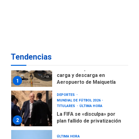
DESTACADOS
NACIONALES
ÚLTIMA HORA
Gobierno nacional y
regional nos respaldaron
desde el primer momento
7
tras terremotos del 24J
asegura Gustavo Duque
Tendencias
NACIONALES
TITULARES
ÚLTIMA HORA
Reanudan operaciones de
carga y descarga en
1
Aeropuerto de Maiquetía
DEPORTES
MUNDIAL DE FÚTBOL 2026
TITULARES
ÚLTIMA HORA
La FIFA se «disculpa» por
2
plan fallido de privatización
ÚLTIMA HORA