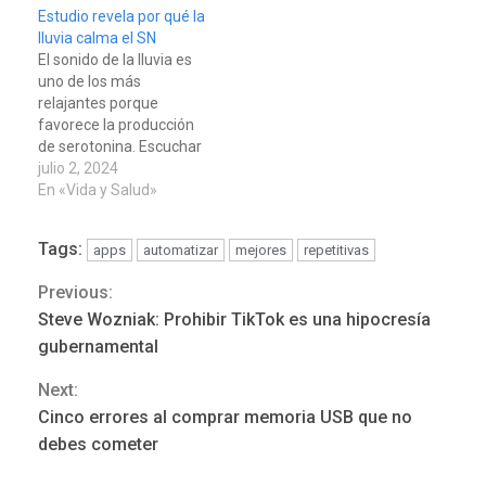
Estudio revela por qué la
lluvia calma el SN
El sonido de la lluvia es
uno de los más
relajantes porque
favorece la producción
de serotonina. Escuchar
la lluvia tiene un efecto
julio 2, 2024
relajante e incluso puede
En «Vida y Salud»
ayudarnos a conciliar el
sueño porque es
Tags:
apps
automatizar
mejores
repetitivas
considerado un «ruido
blanco» natural. De
Previous:
Continue
acuerdo con un artículo
Steve Wozniak: Prohibir TikTok es una hipocresía
publicado por la National
LATINOAMÉRICA Y CARIBE
Reading
TITULARES
ÚLTIMA HORA
Library of…
gubernamental
Seis muertos en Colombia
Next:
en combates contra grupos
3
armados
Cinco errores al comprar memoria USB que no
debes cometer
GUERRA EN EL MUNDO
TITULARES
ÚLTIMA HORA