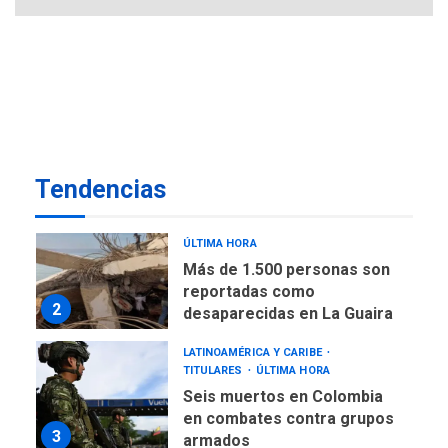
de almacenamiento de agua
a Corazón de Mi Patria
7
NACIONALES
TITULARES
ÚLTIMA HORA
Más de 50 mil viviendas
fueron evaluadas en
estados afectados por los
1
Tendencias
terremotos
NACIONALES
TITULARES
ÚLTIMA HORA
Más de 1.500 personas son
reportadas como
2
desaparecidas en La Guaira
LATINOAMÉRICA Y CARIBE
TITULARES
ÚLTIMA HORA
Seis muertos en Colombia
en combates contra grupos
3
armados