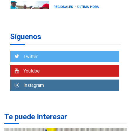
REGIONALES
ÚLTIMA HORA
Gobernadora llevó tanques
de almacenamiento de agua
a Corazón de Mi Patria
7
Síguenos
NACIONALES
TITULARES
ÚLTIMA HORA
Más de 50 mil viviendas
Twitter
fueron evaluadas en
estados afectados por los
1
Youtube
terremotos
NACIONALES
TITULARES
Instagram
ÚLTIMA HORA
Más de 1.500 personas son
reportadas como
2
desaparecidas en La Guaira
Te puede interesar
LATINOAMÉRICA Y CARIBE
TITULARES
ÚLTIMA HORA