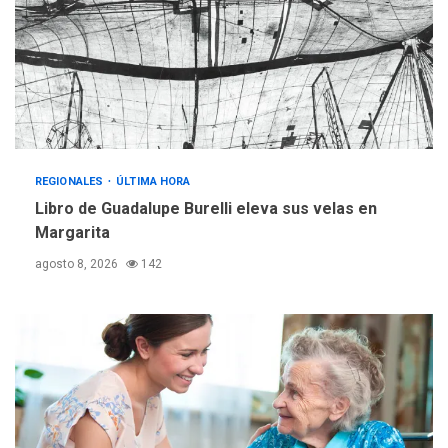
Mariño fortalece capacidad
operativa con flota
vehicular de 60 unidades
adquiridas en un año de
3
gestión
REGIONALES
ÚLTIMA HORA
Reparan hundimiento de la
«Juan Bautista Arismendi» a
REGIONALES
ÚLTIMA HORA
la altura de Macho Muerto
Libro de Guadalupe Burelli eleva sus velas en
4
Margarita
REGIONALES
TECNOLOGÍA
agosto 8, 2026
142
ÚLTIMA HORA
Fedecámaras NE y Unimar
trabajan en diplomado para
creación y manejo de
5
estadísticas de turismo