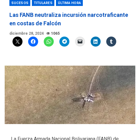
SUCESOS
TITULARES
ÚLTIMA HORA
Las FANB neutraliza incursión narcotraficante
en costas de Falcón
diciembre 28, 2024
1065
La Fuerza Armada Nacional Bolivariana (FANB) de