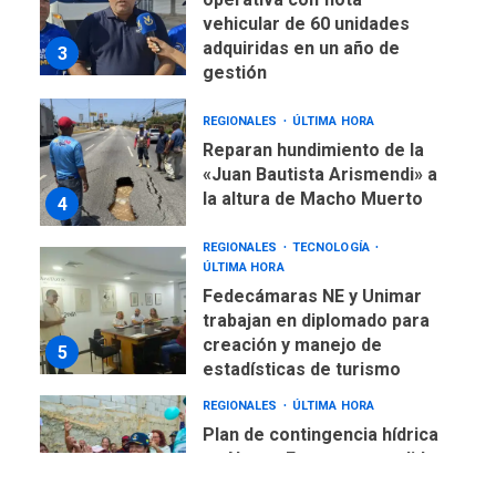
vehicular de 60 unidades
adquiridas en un año de
3
gestión
REGIONALES
ÚLTIMA HORA
Reparan hundimiento de la
«Juan Bautista Arismendi» a
la altura de Macho Muerto
4
REGIONALES
TECNOLOGÍA
ÚLTIMA HORA
Fedecámaras NE y Unimar
trabajan en diplomado para
creación y manejo de
5
estadísticas de turismo
REGIONALES
ÚLTIMA HORA
Plan de contingencia hídrica
en Nueva Esparta consolida
avances en territorio