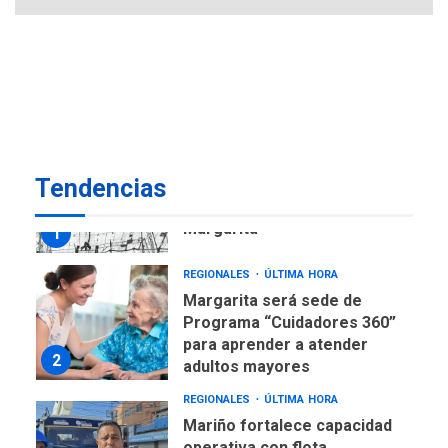
ECONOMÍA
TITULARES
ÚLTIMA HORA
Venezuela requiere
US$183.000 millones para
7
alcanzar 3 millones de bdp
REGIONALES
ÚLTIMA HORA
Tendencias
Libro de Guadalupe Burelli
eleva sus velas en
Margarita
1
REGIONALES
ÚLTIMA HORA
Margarita será sede de
Programa “Cuidadores 360”
para aprender a atender
2
adultos mayores
REGIONALES
ÚLTIMA HORA
Mariño fortalece capacidad
operativa con flota