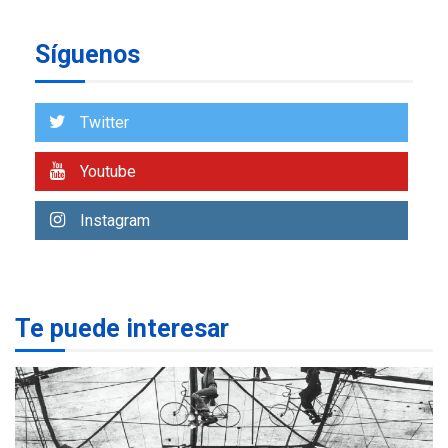
6
insular
Síguenos
ECONOMÍA
TITULARES
ÚLTIMA HORA
Venezuela requiere
US$183.000 millones para
Twitter
7
alcanzar 3 millones de bdp
Youtube
REGIONALES
ÚLTIMA HORA
Libro de Guadalupe Burelli
Instagram
eleva sus velas en
Margarita
1
REGIONALES
ÚLTIMA HORA
Te puede interesar
Margarita será sede de
Programa “Cuidadores 360”
para aprender a atender
2
adultos mayores
REGIONALES
ÚLTIMA HORA