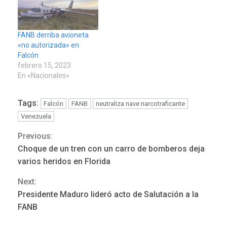
FANB derriba avioneta
«no autorizada» en
Falcón
febrero 15, 2023
En «Nacionales»
Tags:
Falcón
FANB
neutraliza nave narcotraficante
Venezuela
Previous:
Continue
Choque de un tren con un carro de bomberos deja
Reading
varios heridos en Florida
Next:
REGIONALES
ÚLTIMA HORA
Presidente Maduro lideró acto de Salutación a la
Mariño fortalece capacidad
FANB
operativa con flota
vehicular de 60 unidades