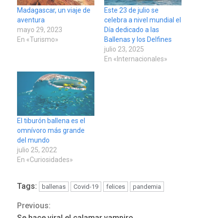
Madagascar, un viaje de
Este 23 de julio se
aventura
celebra a nivel mundial el
mayo 29, 2023
Día dedicado a las
En «Turismo»
Ballenas y los Delfines
julio 23, 2025
En «Internacionales»
El tiburón ballena es el
omnívoro más grande
del mundo
julio 25, 2022
En «Curiosidades»
Tags:
ballenas
Covid-19
felices
pandemia
Previous:
Continue
POLÍTICA
TITULARES
ÚLTIMA HORA
Se hace viral el calamar vampiro