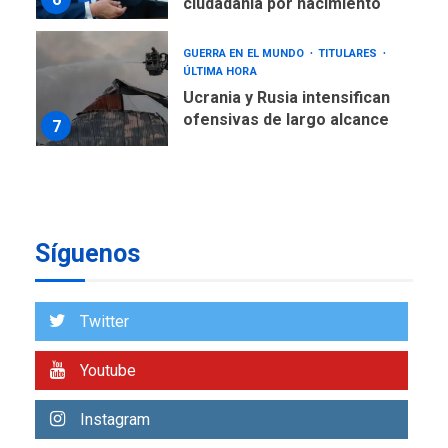
ciudadanía por nacimiento
GUERRA EN EL MUNDO
TITULARES
ÚLTIMA HORA
Ucrania y Rusia intensifican
ofensivas de largo alcance
7
NACIONALES
TITULARES
ÚLTIMA HORA
Instalan carpas metálicas
como terminales
Síguenos
temporales en Aeropuerto
1
de Maiquetía
LATINOAMÉRICA Y CARIBE
Twitter
TITULARES
ÚLTIMA HORA
De la Espriella asumirá
Youtube
Presidencia en ceremonia
2
atípica fuera de Bogotá
Instagram
POLÍTICA
TITULARES