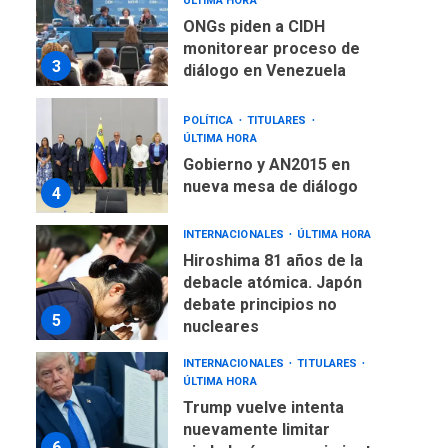
ÚLTIMA HORA
ONGs piden a CIDH
monitorear proceso de
3
diálogo en Venezuela
POLÍTICA
TITULARES
ÚLTIMA HORA
Gobierno y AN2015 en
nueva mesa de diálogo
4
INTERNACIONALES
ÚLTIMA HORA
Hiroshima 81 años de la
debacle atómica. Japón
debate principios no
5
nucleares
INTERNACIONALES
TITULARES
ÚLTIMA HORA
Trump vuelve intenta
nuevamente limitar
6