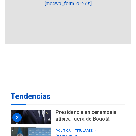
[mc4wp_form id="69"]
GUERRA EN EL MUNDO
TITULARES
ÚLTIMA HORA
Ucrania y Rusia intensifican
ofensivas de largo alcance
7
NACIONALES
TITULARES
ÚLTIMA HORA
Instalan carpas metálicas
como terminales
temporales en Aeropuerto
1
de Maiquetía
LATINOAMÉRICA Y CARIBE
Tendencias
TITULARES
ÚLTIMA HORA
De la Espriella asumirá
Presidencia en ceremonia
2
atípica fuera de Bogotá
POLÍTICA
TITULARES