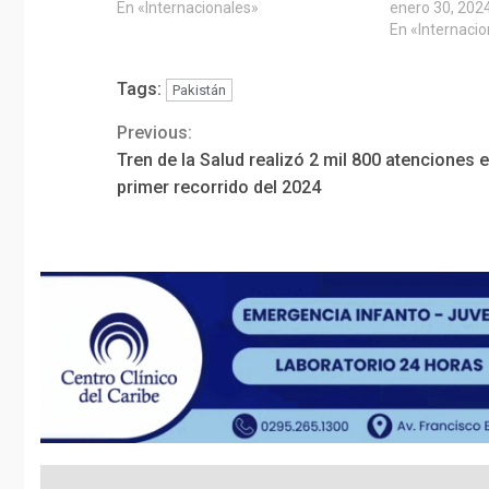
En «Internacionales»
enero 30, 202
En «Internaci
Tags:
Pakistán
Previous:
Continue
Tren de la Salud realizó 2 mil 800 atenciones 
Reading
primer recorrido del 2024