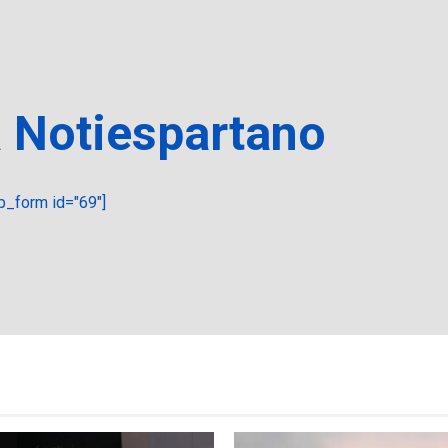
a Notiespartano
_form id="69"]