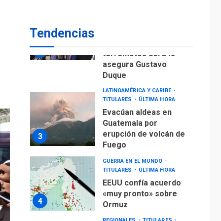
Duque
LATINOAMÉRICA Y CARIBE
TITULARES
ÚLTIMA HORA
Tendencias
Evacúan aldeas en
Guatemala por
erupción de volcán de
3
Fuego
GUERRA EN EL MUNDO
TITULARES
ÚLTIMA HORA
EEUU confía acuerdo
«muy pronto» sobre
4
Ormuz
REGIONALES
TITULARES
ÚLTIMA HORA
Guardia Nacional
Bolivariana celebró
su 89° aniversario en
5
Nueva Esparta
REGIONALES
ÚLTIMA HORA