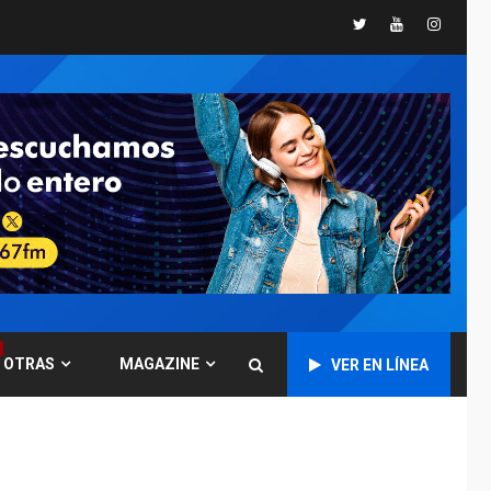
Transformación
Twitter
Youtube
Instagr
Universitaria cambió
historia electoral de
7
la ULA
POLÍTICA
TITULARES
ÚLTIMA HORA
CNP plantea incluir
Libertad de Expresión
en agenda de
1
negociación con
comisión de AN 2015
DESTACADOS
NACIONALES
ÚLTIMA HORA
Gobierno nacional y
OTRAS
MAGAZINE
VER EN LÍNEA
regional nos
respaldaron desde el
primer momento tras
2
terremotos del 24J
asegura Gustavo