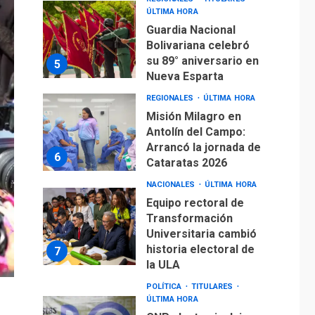
Misión Milagro en
Antolín del Campo:
Arrancó la jornada de
6
Cataratas 2026
NACIONALES
ÚLTIMA HORA
Equipo rectoral de
Transformación
Universitaria cambió
historia electoral de
7
la ULA
POLÍTICA
TITULARES
ÚLTIMA HORA
CNP plantea incluir
Libertad de Expresión
en agenda de
1
negociación con
comisión de AN 2015
DESTACADOS
NACIONALES
ÚLTIMA HORA