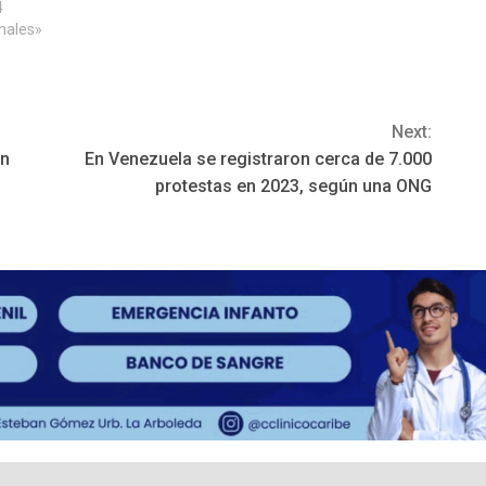
4
poco más de una semana para las
onales»
elecciones generales. “Cuatro
personas…
Next:
en
En Venezuela se registraron cerca de 7.000
protestas en 2023, según una ONG