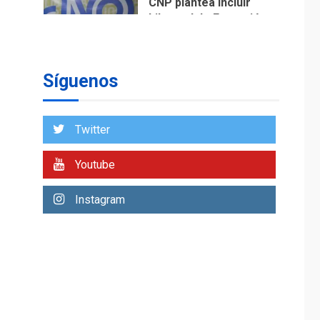
Gobierno nacional y
regional nos
respaldaron desde el
primer momento tras
2
terremotos del 24J
Síguenos
asegura Gustavo
Duque
Twitter
LATINOAMÉRICA Y CARIBE
TITULARES
ÚLTIMA HORA
Evacúan aldeas en
Youtube
Guatemala por
erupción de volcán de
3
Instagram
Fuego
GUERRA EN EL MUNDO
TITULARES
ÚLTIMA HORA
EEUU confía acuerdo
«muy pronto» sobre
4
Ormuz
REGIONALES
TITULARES