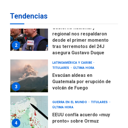
2
tras terremotos del 24J
asegura Gustavo Duque
Tendencias
LATINOAMÉRICA Y CARIBE
TITULARES
ÚLTIMA HORA
Evacúan aldeas en
Guatemala por erupción de
3
volcán de Fuego
GUERRA EN EL MUNDO
TITULARES
ÚLTIMA HORA
EEUU confía acuerdo «muy
pronto» sobre Ormuz
4
REGIONALES
TITULARES
ÚLTIMA HORA
Guardia Nacional
Bolivariana celebró su 89°
aniversario en Nueva
5
Esparta