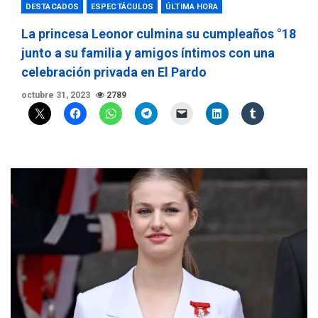
DESTACADOS
ESPECTÁCULOS
ÚLTIMA HORA
La princesa Leonor culmina su cumpleaños °18
junto a su familia y amigos íntimos con una
celebración privada en El Pardo
octubre 31, 2023
2789