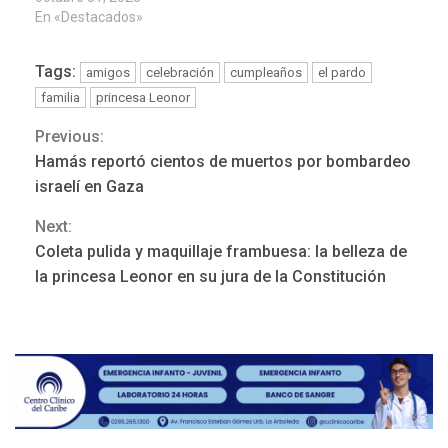
En «Destacados»
LATINOAMÉRICA Y CARIBE
TITULARES
ÚLTIMA HORA
Evacúan aldeas en
Tags:
amigos
celebración
cumpleaños
el pardo
Guatemala por erupción de
familia
princesa Leonor
3
volcán de Fuego
Previous:
Continue
Hamás reportó cientos de muertos por bombardeo
GUERRA EN EL MUNDO
TITULARES
ÚLTIMA HORA
Reading
israelí en Gaza
EEUU confía acuerdo «muy
pronto» sobre Ormuz
Next:
4
Coleta pulida y maquillaje frambuesa: la belleza de
REGIONALES
TITULARES
la princesa Leonor en su jura de la Constitución
ÚLTIMA HORA
Guardia Nacional
Bolivariana celebró su 89°
aniversario en Nueva
5
Esparta
REGIONALES
ÚLTIMA HORA