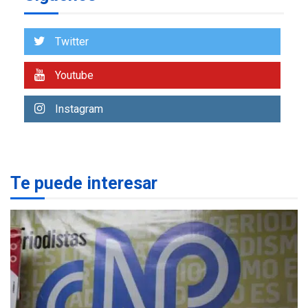
Gobierno nacional y
regional nos respaldaron
desde el primer momento
Twitter
2
tras terremotos del 24J
asegura Gustavo Duque
Youtube
LATINOAMÉRICA Y CARIBE
TITULARES
ÚLTIMA HORA
Instagram
Evacúan aldeas en
Guatemala por erupción de
3
volcán de Fuego
Te puede interesar
GUERRA EN EL MUNDO
TITULARES
ÚLTIMA HORA
EEUU confía acuerdo «muy
pronto» sobre Ormuz
4
REGIONALES
TITULARES
ÚLTIMA HORA
Guardia Nacional