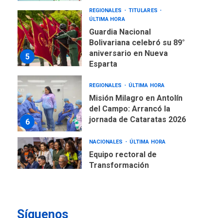
REGIONALES
ÚLTIMA HORA
Misión Milagro en Antolín
del Campo: Arrancó la
jornada de Cataratas 2026
6
NACIONALES
ÚLTIMA HORA
Equipo rectoral de
Transformación
Universitaria cambió
7
historia electoral de la ULA
POLÍTICA
TITULARES
ÚLTIMA HORA
CNP plantea incluir Libertad
de Expresión en agenda de
negociación con comisión
1
de AN 2015
DESTACADOS
NACIONALES
Síguenos
ÚLTIMA HORA