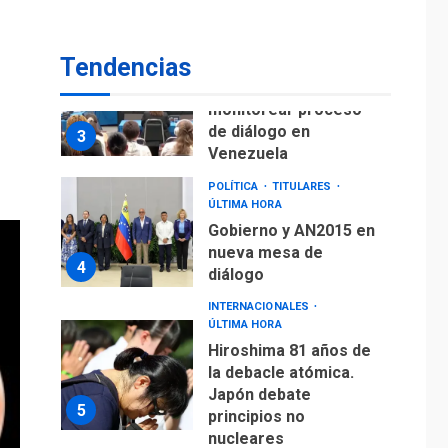
fuera de Bogotá
POLÍTICA
TITULARES
Tendencias
ÚLTIMA HORA
ONGs piden a CIDH
monitorear proceso
de diálogo en
3
Venezuela
POLÍTICA
TITULARES
ÚLTIMA HORA
Gobierno y AN2015 en
nueva mesa de
4
diálogo
INTERNACIONALES
ÚLTIMA HORA
Hiroshima 81 años de
la debacle atómica.
Japón debate
5
principios no
nucleares