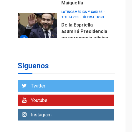
Maiquetía
LATINOAMÉRICA Y CARIBE
TITULARES
ÚLTIMA HORA
De la Espriella
asumirá Presidencia
en ceremonia atípica
2
fuera de Bogotá
POLÍTICA
TITULARES
ÚLTIMA HORA
Síguenos
ONGs piden a CIDH
monitorear proceso
de diálogo en
3
Twitter
Venezuela
POLÍTICA
TITULARES
Youtube
ÚLTIMA HORA
Gobierno y AN2015 en
Instagram
nueva mesa de
4
diálogo
INTERNACIONALES