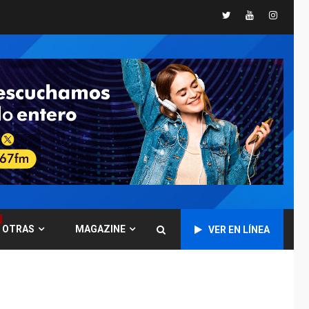
Twitter
Youtube
Instagr
GUERRA EN EL MUNDO
TITULARES
ÚLTIMA HORA
Ucrania y Rusia
intensifican
ofensivas de largo
7
alcance
NACIONALES
TITULARES
ÚLTIMA HORA
Instalan carpas
metálicas como
terminales
temporales en
1
Aeropuerto de
Maiquetía
OTRAS
MAGAZINE
VER EN LÍNEA
LATINOAMÉRICA Y CARIBE
TITULARES
ÚLTIMA HORA
De la Espriella
asumirá Presidencia
en ceremonia atípica
2