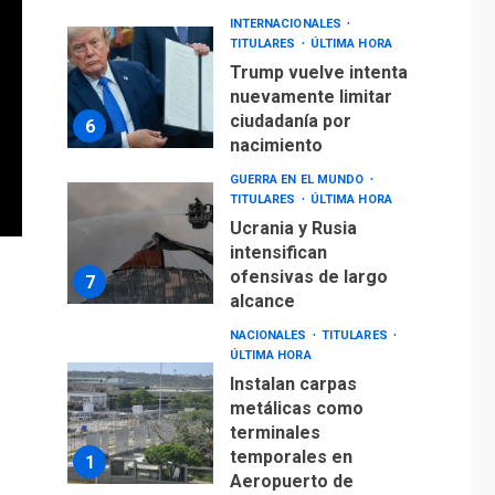
INTERNACIONALES
TITULARES
ÚLTIMA HORA
Trump vuelve intenta
nuevamente limitar
ciudadanía por
6
nacimiento
GUERRA EN EL MUNDO
TITULARES
ÚLTIMA HORA
Ucrania y Rusia
intensifican
ofensivas de largo
7
alcance
NACIONALES
TITULARES
ÚLTIMA HORA
Instalan carpas
metálicas como
terminales
temporales en
1
Aeropuerto de