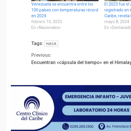
Venezuela se encuentra entre los
El 2023 fue el
100 países con temperaturas récord
registrado en 
en 2024
Caribe, revela
febrero 10, 2025
mayo 8, 2024
En «Nacionales»
En «Destacad
Tags:
NASA
Previous:
Continue
Encuentran «cápsula del tiempo» en el Himala
Reading