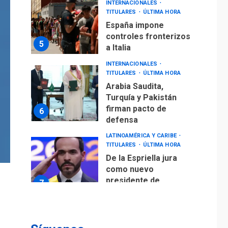
España impone
controles fronterizos
5
a Italia
INTERNACIONALES
TITULARES
ÚLTIMA HORA
Arabia Saudita,
Turquía y Pakistán
firman pacto de
6
defensa
LATINOAMÉRICA Y CARIBE
TITULARES
ÚLTIMA HORA
De la Espriella jura
como nuevo
presidente de
7
Colombia
ECONOMÍA
TITULARES
ÚLTIMA HORA
Venezuela requiere
US$183.000 millones