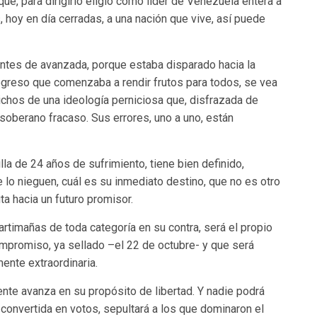
ue, para dirigirlo eligió como líder de Venezuela entera a
, hoy en día cerradas, a una nación que vive, así puede
antes de avanzada, porque estaba disparado hacia la
ogreso que comenzaba a rendir frutos para todos, se vea
richos de una ideología perniciosa que, disfrazada de
n soberano fracaso. Sus errores, uno a uno, están
la de 24 años de sufrimiento, tiene bien definido,
e lo nieguen, cuál es su inmediato destino, que no es otro
uta hacia un futuro promisor.
artimañas de toda categoría en su contra, será el propio
compromiso, ya sellado –el 22 de octubre- y que será
ente extraordinaria.
nte avanza en su propósito de libertad. Y nadie podrá
convertida en votos, sepultará a los que dominaron el