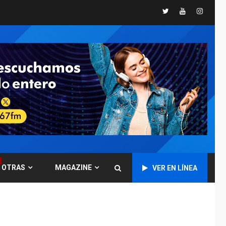
controles fronterizos
5
Twitter
Youtube
Instagr
a Italia
INTERNACIONALES
TITULARES
ÚLTIMA HORA
Arabia Saudita,
Turquía y Pakistán
firman pacto de
6
defensa
LATINOAMÉRICA Y CARIBE
TITULARES
ÚLTIMA HORA
De la Espriella jura
como nuevo
presidente de
7
Colombia
OTRAS
MAGAZINE
VER EN LÍNEA
ECONOMÍA
TITULARES
ÚLTIMA HORA
Venezuela requiere
US$183.000 millones
para alcanzar 3
1