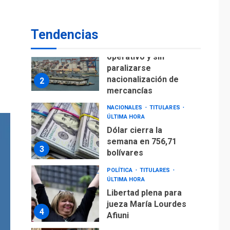
millones de bdp
ECONOMÍA
ÚLTIMA HORA
Puerto de La Guaira
Tendencias
operativo y sin
paralizarse
nacionalización de
2
mercancías
NACIONALES
TITULARES
ÚLTIMA HORA
Dólar cierra la
semana en 756,71
3
bolívares
POLÍTICA
TITULARES
ÚLTIMA HORA
Libertad plena para
jueza María Lourdes
4
Afiuni
INTERNACIONALES
TITULARES
ÚLTIMA HORA