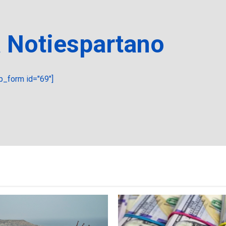
a Notiespartano
_form id="69"]