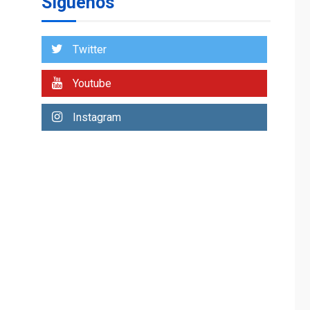
Síguenos
para alcanzar 3
1
millones de bdp
Twitter
ECONOMÍA
ÚLTIMA HORA
Puerto de La Guaira
operativo y sin
Youtube
paralizarse
nacionalización de
2
Instagram
mercancías
NACIONALES
TITULARES
ÚLTIMA HORA
Dólar cierra la
semana en 756,71
3
bolívares
POLÍTICA
TITULARES
ÚLTIMA HORA
Libertad plena para
jueza María Lourdes
4
Afiuni