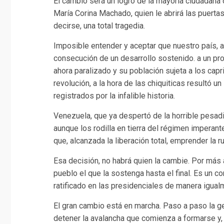
El cambio será un logro de la mayoría ciudadana q
María Corina Machado, quien le abrirá las puertas
decirse, una total tragedia.
Imposible entender y aceptar que nuestro país, 
consecución de un desarrollo sostenido. a un pr
ahora paralizado y su población sujeta a los cap
revolución, a la hora de las chiquiticas resultó u
registrados por la infalible historia.
Venezuela, que ya despertó de la horrible pesadil
aunque los rodilla en tierra del régimen imperant
que, alcanzada la liberación total, emprender la r
Esa decisión, no habrá quien la cambie. Por más 
pueblo el que la sostenga hasta el final. Es un 
ratificado en las presidenciales de manera igualm
El gran cambio está en marcha. Paso a paso la ge
detener la avalancha que comienza a formarse y, 