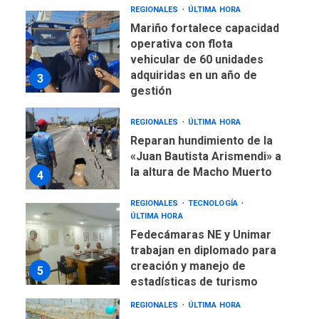
REGIONALES
ÚLTIMA HORA
Mariño fortalece capacidad
operativa con flota
vehicular de 60 unidades
adquiridas en un año de
3
gestión
REGIONALES
ÚLTIMA HORA
Reparan hundimiento de la
«Juan Bautista Arismendi» a
la altura de Macho Muerto
4
REGIONALES
TECNOLOGÍA
ÚLTIMA HORA
Fedecámaras NE y Unimar
trabajan en diplomado para
creación y manejo de
5
estadísticas de turismo
REGIONALES
ÚLTIMA HORA