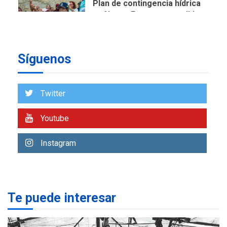
Plan de contingencia hídrica
en Nueva Esparta consolida
avances en territorio
6
insular
Síguenos
ECONOMÍA
TITULARES
ÚLTIMA HORA
Venezuela requiere
US$183.000 millones para
Twitter
7
alcanzar 3 millones de bdp
Youtube
REGIONALES
ÚLTIMA HORA
Libro de Guadalupe Burelli
Instagram
eleva sus velas en
Margarita
1
REGIONALES
ÚLTIMA HORA
Te puede interesar
Margarita será sede de
Programa “Cuidadores 360”
para aprender a atender
2