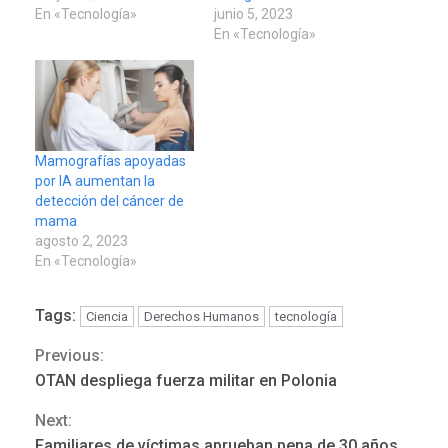
En «Tecnología»
junio 5, 2023
En «Tecnología»
Mamografías apoyadas
por IA aumentan la
detección del cáncer de
mama
agosto 2, 2023
En «Tecnología»
Tags:
Ciencia
Derechos Humanos
tecnología
Previous:
Continue
OTAN despliega fuerza militar en Polonia
Reading
Next:
REGIONALES
ÚLTIMA HORA
Familiares de víctimas aprueban pena de 30 años