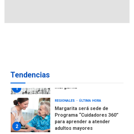
en Nueva Esparta consolida
avances en territorio
6
insular
ECONOMÍA
TITULARES
ÚLTIMA HORA
Venezuela requiere
US$183.000 millones para
7
alcanzar 3 millones de bdp
REGIONALES
ÚLTIMA HORA
Tendencias
Libro de Guadalupe Burelli
eleva sus velas en
Margarita
1
REGIONALES
ÚLTIMA HORA
Margarita será sede de
Programa “Cuidadores 360”
para aprender a atender
2
adultos mayores