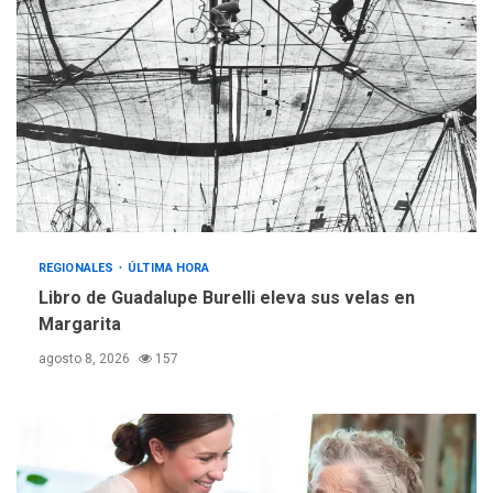
adultos mayores
REGIONALES
ÚLTIMA HORA
Mariño fortalece capacidad
operativa con flota
vehicular de 60 unidades
adquiridas en un año de
3
gestión
REGIONALES
ÚLTIMA HORA
Reparan hundimiento de la
«Juan Bautista Arismendi» a
REGIONALES
ÚLTIMA HORA
la altura de Macho Muerto
Libro de Guadalupe Burelli eleva sus velas en
4
Margarita
REGIONALES
TECNOLOGÍA
agosto 8, 2026
157
ÚLTIMA HORA
Fedecámaras NE y Unimar
trabajan en diplomado para
creación y manejo de
5
estadísticas de turismo