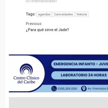
En «Internacionales»
Tags:
agendas
Curiosidades
historia
Previous:
Continue
¿Para qué sirve el Jade?
Reading