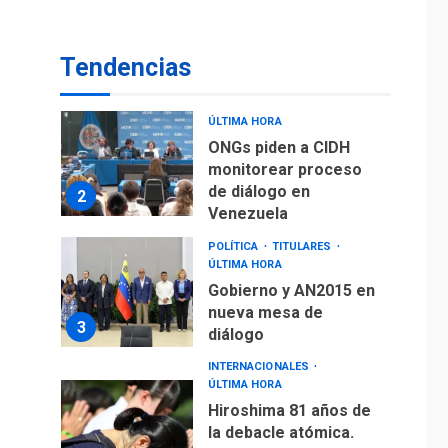
De la Espriella
asumirá Presidencia
en ceremonia atípica
1
Tendencias
fuera de Bogotá
POLÍTICA
TITULARES
ÚLTIMA HORA
ONGs piden a CIDH
monitorear proceso
de diálogo en
2
Venezuela
POLÍTICA
TITULARES
ÚLTIMA HORA
Gobierno y AN2015 en
nueva mesa de
3
diálogo
INTERNACIONALES
ÚLTIMA HORA
Hiroshima 81 años de
la debacle atómica.