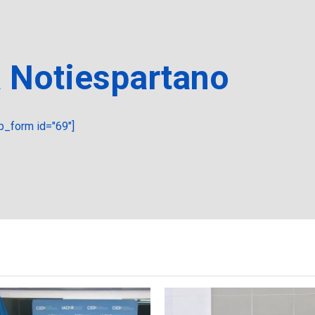
a Notiespartano
_form id="69"]