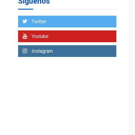
Síguenos
entidades cubanas
LATINOAMÉRICA Y CARIBE
TITULARES
ÚLTIMA HORA
Twitter
De la Espriella
asumirá Presidencia
Youtube
en ceremonia atípica
1
fuera de Bogotá
Instagram
POLÍTICA
TITULARES
ÚLTIMA HORA
ONGs piden a CIDH
monitorear proceso
de diálogo en
2
Venezuela
POLÍTICA
TITULARES
ÚLTIMA HORA
Gobierno y AN2015 en
nueva mesa de
3
diálogo
INTERNACIONALES