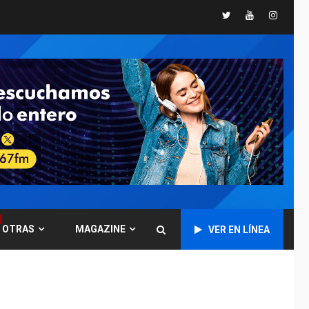
INTERNACIONALES
Twitter
Youtube
Instagr
TITULARES
ÚLTIMA HORA
Trump vuelve intenta
nuevamente limitar
ciudadanía por
5
nacimiento
GUERRA EN EL MUNDO
TITULARES
ÚLTIMA HORA
Ucrania y Rusia
intensifican
ofensivas de largo
6
alcance
LATINOAMÉRICA Y CARIBE
TITULARES
ÚLTIMA HORA
OTRAS
MAGAZINE
EEUU sanciona a ocho
VER EN LÍNEA
militares y cinco
7
entidades cubanas
LATINOAMÉRICA Y CARIBE
TITULARES
ÚLTIMA HORA