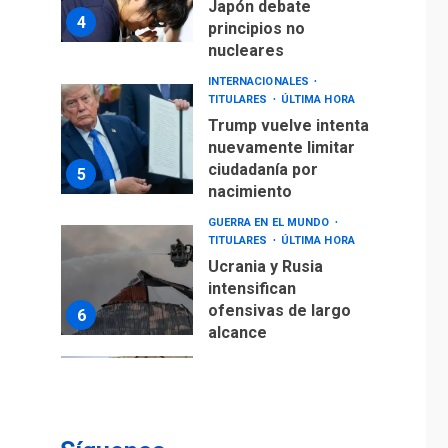
Japón debate
4
principios no
nucleares
INTERNACIONALES
TITULARES
ÚLTIMA HORA
Trump vuelve intenta
nuevamente limitar
ciudadanía por
5
nacimiento
GUERRA EN EL MUNDO
TITULARES
ÚLTIMA HORA
Ucrania y Rusia
intensifican
ofensivas de largo
6
alcance
LATINOAMÉRICA Y CARIBE
TITULARES
ÚLTIMA HORA
EEUU sanciona a ocho
militares y cinco
7