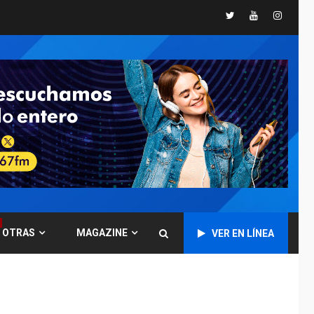
Twitter
Youtube
Instagr
POLÍTICA
TITULARES
ÚLTIMA HORA
CNP plantea incluir
Libertad de Expresión
en agenda de
6
negociación con
comisión de AN 2015
DESTACADOS
NACIONALES
ÚLTIMA HORA
Gobierno nacional y
regional nos
respaldaron desde el
primer momento tras
7
terremotos del 24J
OTRAS
MAGAZINE
VER EN LÍNEA
asegura Gustavo
Duque
NACIONALES
TITULARES
ÚLTIMA HORA
Reanudan