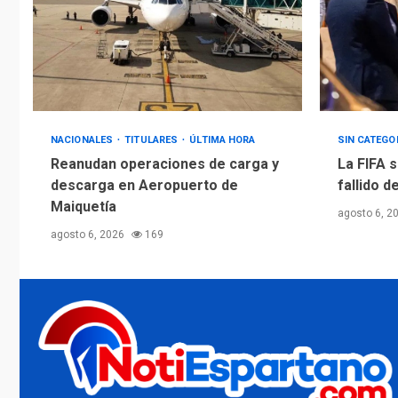
NACIONALES
TITULARES
ÚLTIMA HORA
SIN CATEGO
Reanudan operaciones de carga y
La FIFA s
descarga en Aeropuerto de
fallido d
Maiquetía
agosto 6, 2
agosto 6, 2026
169