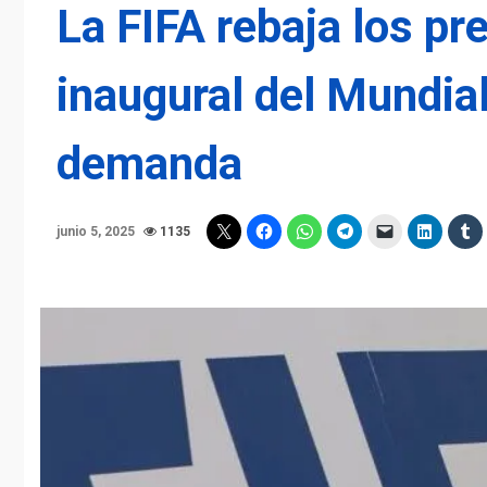
La FIFA rebaja los pr
inaugural del Mundia
demanda
junio 5, 2025
1135