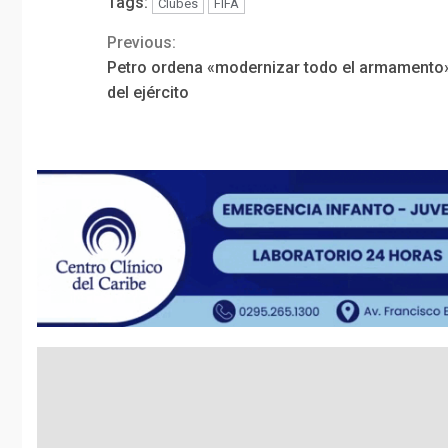
Tags:
Clubes
FIFA
Previous:
Continue
Petro ordena «modernizar todo el armamento
Reading
del ejército