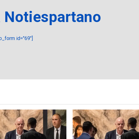
a Notiespartano
_form id="69"]