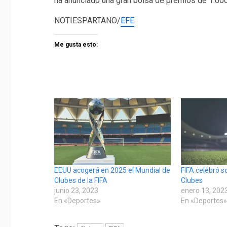
ha anunciado una gran bolsa de premios de 1.000
NOTIESPARTANO/
EFE
Me gusta esto:
EEUU acogerá en 2025 el Mundial de
FIFA celebró s
Clubes de la FIFA
Clubes
junio 23, 2023
enero 13, 202
En «Deportes»
En «Deportes