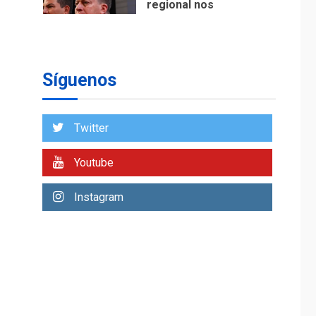
regional nos
respaldaron desde el
primer momento tras
7
terremotos del 24J
asegura Gustavo
Síguenos
Duque
NACIONALES
TITULARES
ÚLTIMA HORA
Twitter
Reanudan
operaciones de carga
Youtube
y descarga en
1
Aeropuerto de
Instagram
Maiquetía
DEPORTES
MUNDIAL DE FÚTBOL 2026
TITULARES
ÚLTIMA HORA
La FIFA se «disculpa»
por plan fallido de
2
privatización
ÚLTIMA HORA