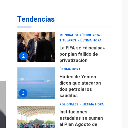
operaciones de carga
y descarga en
1
Aeropuerto de
Tendencias
Maiquetía
DEPORTES
MUNDIAL DE FÚTBOL 2026
TITULARES
ÚLTIMA HORA
La FIFA se «disculpa»
por plan fallido de
2
privatización
ÚLTIMA HORA
Hutíes de Yemen
dicen que atacaron
dos petroleros
3
sauditas
REGIONALES
ÚLTIMA HORA
Instituciones
estadales se suman
al Plan Agosto de