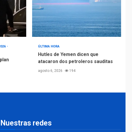
2026
ÚLTIMA HORA
Hutíes de Yemen dicen que
 plan
atacaron dos petroleros sauditas
agosto 6, 2026
194
Nuestras redes