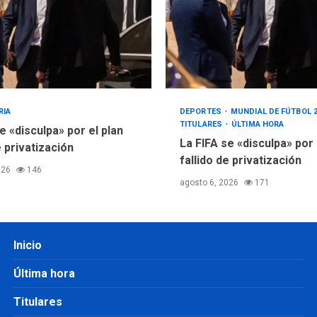
RIA
DEPORTES
MUNDIAL DE FÚTBOL 
TITULARES
ÚLTIMA HORA
e «disculpa» por el plan
La FIFA se «disculpa» por
e privatización
fallido de privatización
026
146
agosto 6, 2026
171
Inicio
Última hora
Titulares