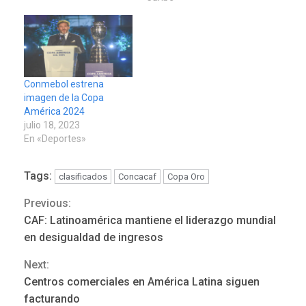
Conmebol estrena
imagen de la Copa
América 2024
julio 18, 2023
POLÍTICA
TITULARES
En «Deportes»
ÚLTIMA HORA
ONGs piden a CIDH
monitorear proceso de
Tags:
clasificados
Concacaf
Copa Oro
3
diálogo en Venezuela
Previous:
Continue
CAF: Latinoamérica mantiene el liderazgo mundial
POLÍTICA
TITULARES
Reading
ÚLTIMA HORA
en desigualdad de ingresos
Gobierno y AN2015 en
Next:
nueva mesa de diálogo
4
Centros comerciales en América Latina siguen
facturando
INTERNACIONALES
ÚLTIMA HORA