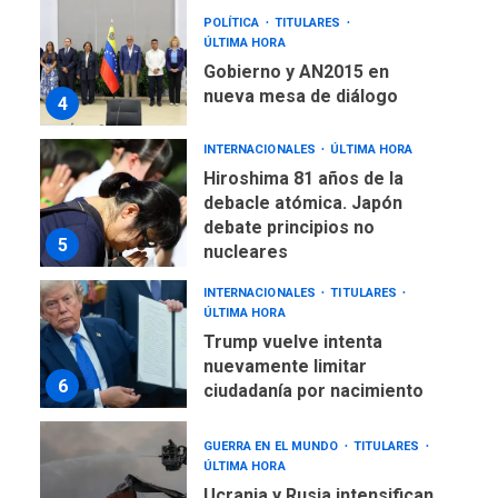
Hiroshima 81 años de la
debacle atómica. Japón
debate principios no
5
nucleares
INTERNACIONALES
TITULARES
ÚLTIMA HORA
Trump vuelve intenta
nuevamente limitar
6
ciudadanía por nacimiento
GUERRA EN EL MUNDO
TITULARES
ÚLTIMA HORA
Ucrania y Rusia intensifican
ofensivas de largo alcance
7
NACIONALES
TITULARES
ÚLTIMA HORA
Instalan carpas metálicas
como terminales