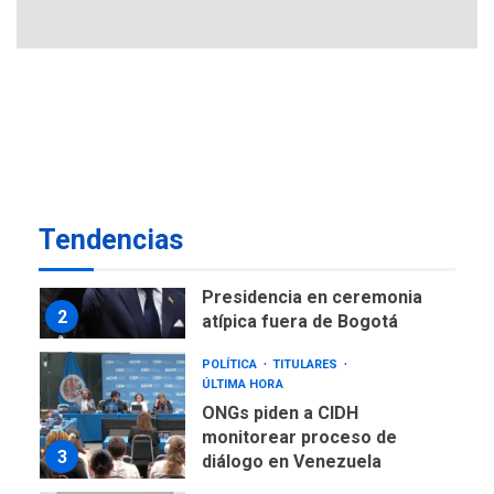
temporales en Aeropuerto
1
de Maiquetía
LATINOAMÉRICA Y CARIBE
TITULARES
ÚLTIMA HORA
De la Espriella asumirá
Presidencia en ceremonia
2
atípica fuera de Bogotá
POLÍTICA
TITULARES
Tendencias
ÚLTIMA HORA
ONGs piden a CIDH
monitorear proceso de
3
diálogo en Venezuela
POLÍTICA
TITULARES
ÚLTIMA HORA
Gobierno y AN2015 en
nueva mesa de diálogo
4
INTERNACIONALES
ÚLTIMA HORA