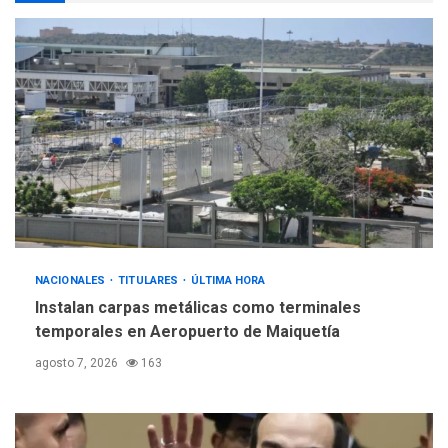
INTERNACIONALES
ÚLTIMA HORA
Hiroshima 81 años de la
debacle atómica. Japón
debate principios no
5
nucleares
NACIONALES
TITULARES
ÚLTIMA HORA
Instalan carpas metálicas como terminales
temporales en Aeropuerto de Maiquetía
agosto 7, 2026
163