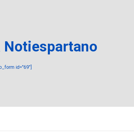
a Notiespartano
_form id="69"]