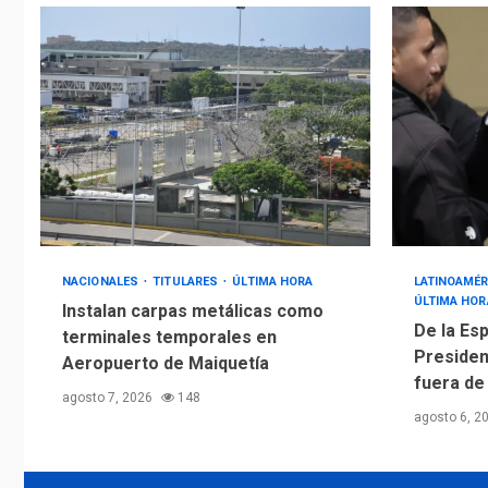
NACIONALES
TITULARES
ÚLTIMA HORA
LATINOAMÉR
ÚLTIMA HOR
Instalan carpas metálicas como
De la Esp
terminales temporales en
Presiden
Aeropuerto de Maiquetía
fuera de
agosto 7, 2026
148
agosto 6, 2