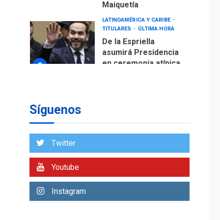
fuera de Bogotá
POLÍTICA
TITULARES
ÚLTIMA HORA
ONGs piden a CIDH
monitorear proceso
de diálogo en
3
Venezuela
POLÍTICA
TITULARES
ÚLTIMA HORA
Síguenos
Gobierno y AN2015 en
nueva mesa de
4
diálogo
Twitter
INTERNACIONALES
ÚLTIMA HORA
Youtube
Hiroshima 81 años de
la debacle atómica.
Instagram
Japón debate
5
principios no
nucleares