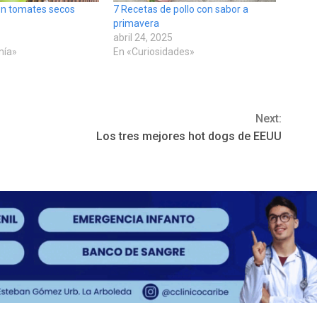
on tomates secos
7 Recetas de pollo con sabor a
primavera
abril 24, 2025
mía»
En «Curiosidades»
Next:
Los tres mejores hot dogs de EEUU