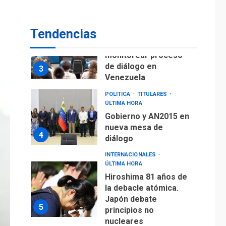
Venezuela
POLÍTICA
TITULARES
Tendencias
ÚLTIMA HORA
Gobierno y AN2015 en
nueva mesa de
4
diálogo
INTERNACIONALES
ÚLTIMA HORA
Hiroshima 81 años de
la debacle atómica.
Japón debate
5
principios no
nucleares
INTERNACIONALES
TITULARES
ÚLTIMA HORA
Trump vuelve intenta
nuevamente limitar
ciudadanía por
6
nacimiento