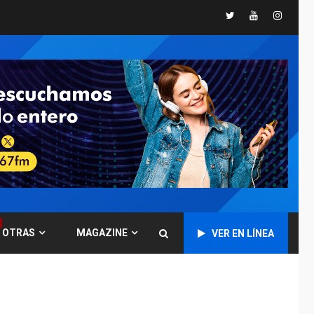
Twitter
Youtube
Instagr
NACIONALES
TITULARES
ÚLTIMA HORA
Instalan carpas
metálicas como
terminales
temporales en
1
Aeropuerto de
Maiquetía
LATINOAMÉRICA Y CARIBE
TITULARES
ÚLTIMA HORA
De la Espriella
asumirá Presidencia
en ceremonia atípica
2
fuera de Bogotá
OTRAS
MAGAZINE
VER EN LÍNEA
POLÍTICA
TITULARES
ÚLTIMA HORA
ONGs piden a CIDH
monitorear proceso
de diálogo en
3