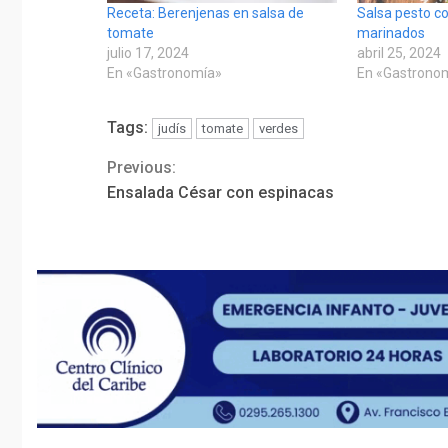
Receta: Berenjenas en salsa de
Salsa pesto c
tomate
marinados
julio 17, 2024
abril 25, 2024
En «Gastronomía»
En «Gastrono
Tags:
judís
tomate
verdes
Previous:
Continue
Ensalada César con espinacas
Reading