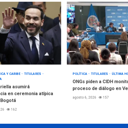
ICA Y CARIBE
TITULARES
POLÍTICA
TITULARES
ÚLTIMA H
A
ONGs piden a CIDH monit
riella asumirá
proceso de diálogo en V
cia en ceremonia atípica
agosto 6, 2026
157
 Bogotá
026
162