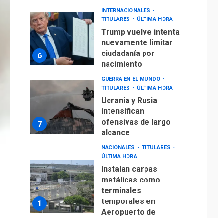
GUERRA EN EL MUNDO
TITULARES
ÚLTIMA HORA
Ucrania y Rusia
intensifican
ofensivas de largo
7
alcance
NACIONALES
TITULARES
ÚLTIMA HORA
Instalan carpas
metálicas como
terminales
temporales en
1
Aeropuerto de
Maiquetía
LATINOAMÉRICA Y CARIBE
TITULARES
ÚLTIMA HORA
De la Espriella
asumirá Presidencia
en ceremonia atípica
2