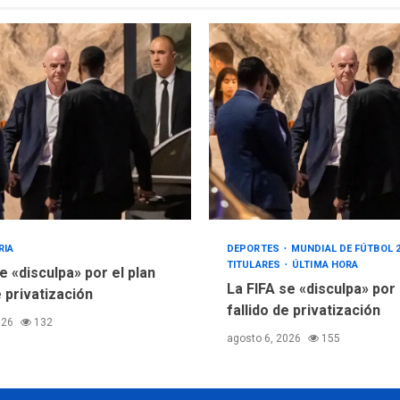
RIA
DEPORTES
MUNDIAL DE FÚTBOL 
TITULARES
ÚLTIMA HORA
e «disculpa» por el plan
La FIFA se «disculpa» por
e privatización
fallido de privatización
026
132
agosto 6, 2026
155