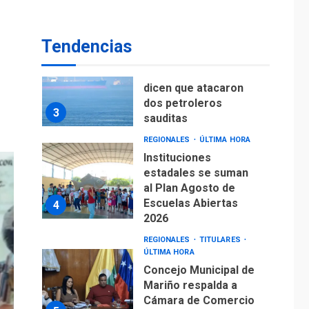
La FIFA se «disculpa»
por plan fallido de
2
privatización
Tendencias
ÚLTIMA HORA
Hutíes de Yemen
dicen que atacaron
dos petroleros
3
sauditas
REGIONALES
ÚLTIMA HORA
Instituciones
estadales se suman
al Plan Agosto de
Escuelas Abiertas
4
2026
REGIONALES
TITULARES
ÚLTIMA HORA
Concejo Municipal de
Mariño respalda a
Cámara de Comercio