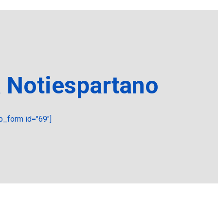
a Notiespartano
_form id="69"]