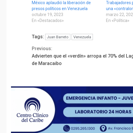
México aplaudió la liberación de
Trabajadores 
presos políticos en Venezuela
una «contralor
octubre 19, 2023
marzo 22, 20
En «Destacados»
En «Política»
Tags:
Juan Barreto
Venezuela
Previous:
Continue
Advierten que el «verdín» arropa el 70% del La
Reading
de Maracaibo