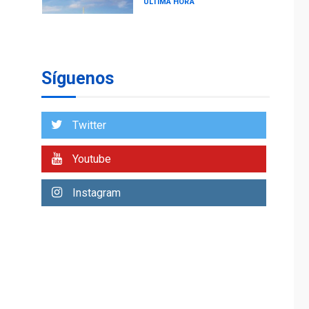
ÚLTIMA HORA
Reanudan
operaciones de carga
y descarga en
1
Aeropuerto de
Síguenos
Maiquetía
DEPORTES
MUNDIAL DE FÚTBOL 2026
Twitter
TITULARES
ÚLTIMA HORA
La FIFA se «disculpa»
Youtube
por plan fallido de
2
privatización
Instagram
ÚLTIMA HORA
Hutíes de Yemen
dicen que atacaron
dos petroleros
3
sauditas
REGIONALES
ÚLTIMA HORA
Instituciones