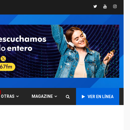
Twitter
Youtube
Instagr
DESTACADOS
NACIONALES
ÚLTIMA HORA
Gobierno nacional y
regional nos
respaldaron desde el
primer momento tras
7
terremotos del 24J
asegura Gustavo
Duque
NACIONALES
TITULARES
ÚLTIMA HORA
Reanudan
operaciones de carga
y descarga en
1
OTRAS
MAGAZINE
VER EN LÍNEA
Aeropuerto de
Maiquetía
DEPORTES
MUNDIAL DE FÚTBOL 2026
TITULARES
ÚLTIMA HORA