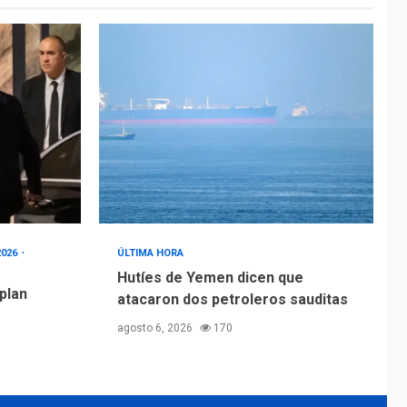
2026
ÚLTIMA HORA
Hutíes de Yemen dicen que
 plan
atacaron dos petroleros sauditas
agosto 6, 2026
170