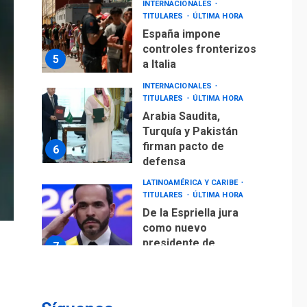
INTERNACIONALES
TITULARES
ÚLTIMA HORA
España impone
controles fronterizos
5
a Italia
INTERNACIONALES
TITULARES
ÚLTIMA HORA
Arabia Saudita,
Turquía y Pakistán
firman pacto de
6
defensa
LATINOAMÉRICA Y CARIBE
TITULARES
ÚLTIMA HORA
De la Espriella jura
como nuevo
presidente de
7
Colombia
ECONOMÍA
TITULARES
ÚLTIMA HORA