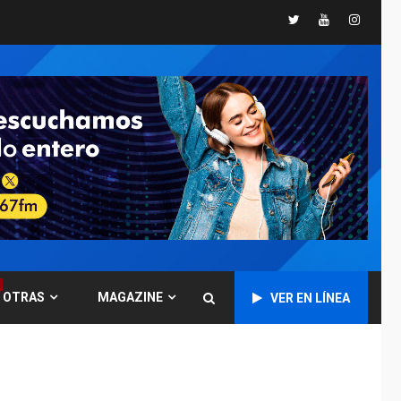
España impone
Twitter
Youtube
Instagr
controles fronterizos
5
a Italia
INTERNACIONALES
TITULARES
ÚLTIMA HORA
Arabia Saudita,
Turquía y Pakistán
firman pacto de
6
defensa
LATINOAMÉRICA Y CARIBE
TITULARES
ÚLTIMA HORA
De la Espriella jura
como nuevo
presidente de
7
OTRAS
MAGAZINE
VER EN LÍNEA
Colombia
ECONOMÍA
TITULARES
ÚLTIMA HORA
Venezuela requiere
US$183.000 millones