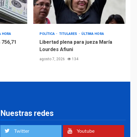
A HORA
POLÍTICA
TITULARES
ÚLTIMA HORA
 756,71
Libertad plena para jueza María
Lourdes Afiuni
agosto 7, 2026
134
Nuestras redes
Twitter
Youtube