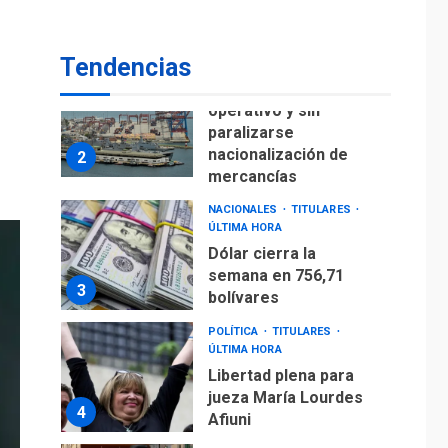
para alcanzar 3
1
millones de bdp
Tendencias
ECONOMÍA
ÚLTIMA HORA
Puerto de La Guaira
operativo y sin
paralizarse
nacionalización de
2
mercancías
NACIONALES
TITULARES
ÚLTIMA HORA
Dólar cierra la
semana en 756,71
3
bolívares
POLÍTICA
TITULARES
ÚLTIMA HORA
Libertad plena para
jueza María Lourdes
4
Afiuni