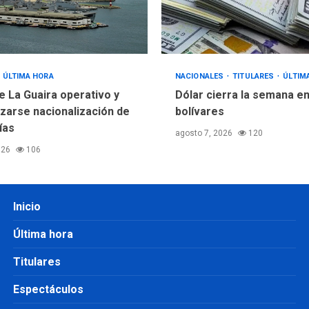
ÚLTIMA HORA
NACIONALES
TITULARES
ÚLTIM
e La Guaira operativo y
Dólar cierra la semana en
izarse nacionalización de
bolívares
ías
agosto 7, 2026
120
026
106
Inicio
Última hora
Titulares
Espectáculos