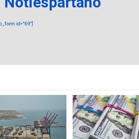
a Notiespartano
_form id="69"]