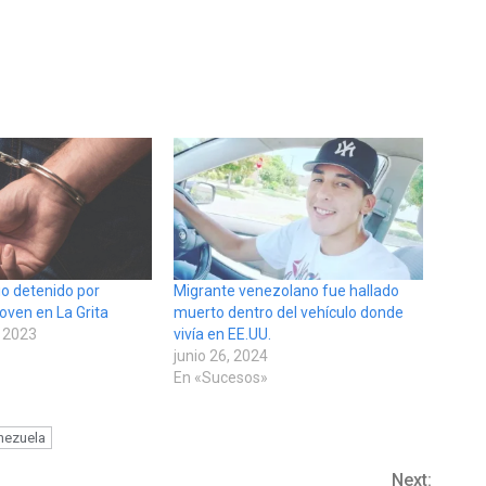
o detenido por
Migrante venezolano fue hallado
joven en La Grita
muerto dentro del vehículo donde
 2023
vivía en EE.UU.
junio 26, 2024
En «Sucesos»
nezuela
Next: