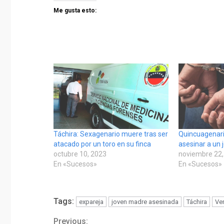
Me gusta esto:
Táchira: Sexagenario muere tras ser
Quincuagenari
atacado por un toro en su finca
asesinar a un 
octubre 10, 2023
noviembre 22,
En «Sucesos»
En «Sucesos»
Tags:
expareja
joven madre asesinada
Táchira
Ve
Previous: