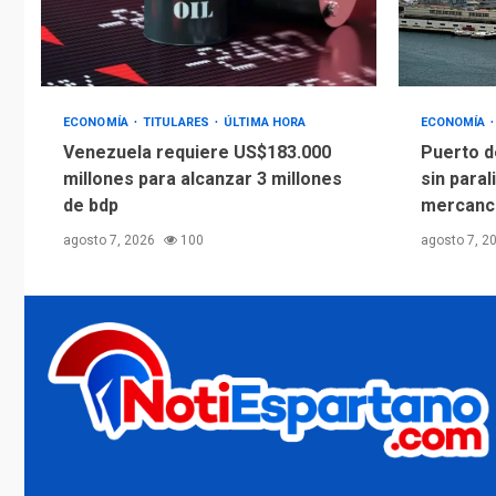
ECONOMÍA
TITULARES
ÚLTIMA HORA
ECONOMÍA
Venezuela requiere US$183.000
Puerto d
millones para alcanzar 3 millones
sin paral
de bdp
mercanc
agosto 7, 2026
100
agosto 7, 2