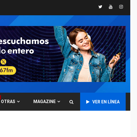
ÚLTIMA HORA
Twitter
Youtube
Instagr
Concejo Municipal de
Mariño respalda a
Cámara de Comercio
6
para reforma de Ley
de Puerto Libre
POLÍTICA
TITULARES
ÚLTIMA HORA
CNP plantea incluir
Libertad de Expresión
en agenda de
7
negociación con
comisión de AN 2015
DESTACADOS
OPINIÓN
OTRAS
MAGAZINE
VER EN LÍNEA
ÚLTIMA HORA
El Deporte: Un
Legado Tangible para
Nueva Esparta, por
1
Morel Rodríguez