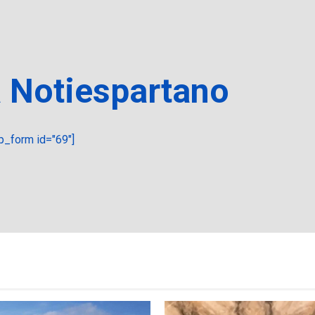
a Notiespartano
_form id="69"]