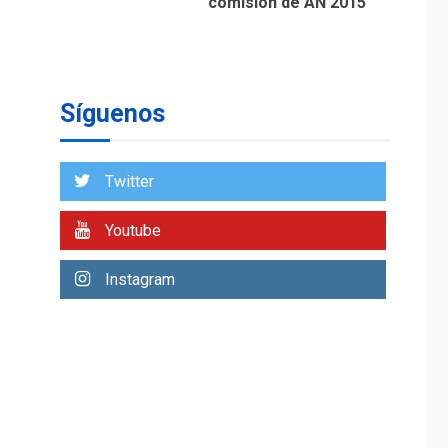
comisión de AN 2015
DESTACADOS
OPINIÓN
ÚLTIMA HORA
El Deporte: Un
Legado Tangible para
Síguenos
Nueva Esparta, por
1
Morel Rodríguez
Ávila
Twitter
NACIONALES
TITULARES
ÚLTIMA HORA
Youtube
Reanudan
operaciones de carga
Instagram
y descarga en
2
Aeropuerto de
Maiquetía
DEPORTES
MUNDIAL DE FÚTBOL 2026
TITULARES
ÚLTIMA HORA
La FIFA se «disculpa»
por plan fallido de