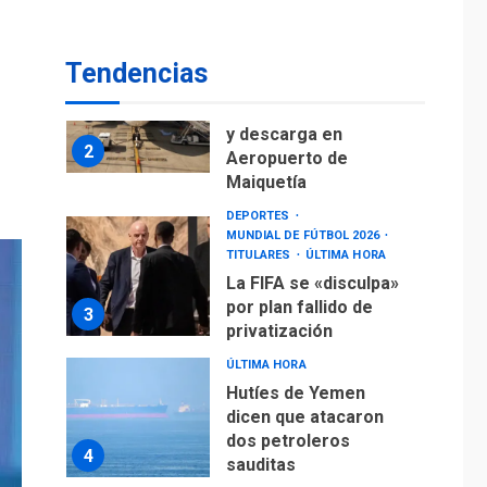
Ávila
NACIONALES
TITULARES
ÚLTIMA HORA
Tendencias
Reanudan
operaciones de carga
y descarga en
2
Aeropuerto de
Maiquetía
DEPORTES
MUNDIAL DE FÚTBOL 2026
TITULARES
ÚLTIMA HORA
La FIFA se «disculpa»
por plan fallido de
3
privatización
ÚLTIMA HORA
Hutíes de Yemen
dicen que atacaron
dos petroleros
4
sauditas