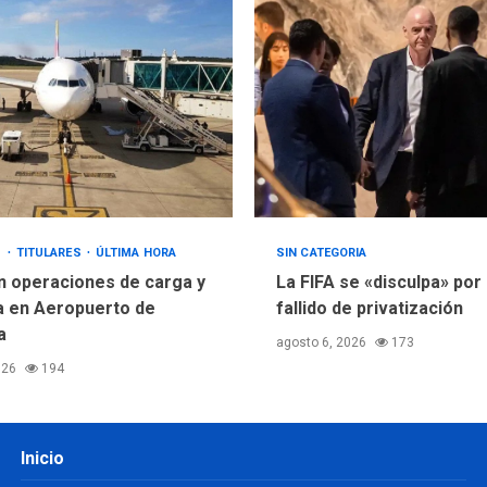
S
TITULARES
ÚLTIMA HORA
SIN CATEGORIA
 operaciones de carga y
La FIFA se «disculpa» por 
 en Aeropuerto de
fallido de privatización
a
agosto 6, 2026
173
026
194
Inicio