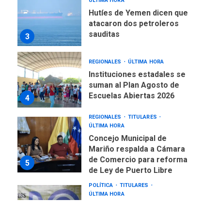
ÚLTIMA HORA
Hutíes de Yemen dicen que
atacaron dos petroleros
sauditas
3
REGIONALES
ÚLTIMA HORA
Instituciones estadales se
suman al Plan Agosto de
Escuelas Abiertas 2026
4
REGIONALES
TITULARES
ÚLTIMA HORA
Concejo Municipal de
Mariño respalda a Cámara
de Comercio para reforma
5
de Ley de Puerto Libre
POLÍTICA
TITULARES
ÚLTIMA HORA
CNP plantea incluir Libertad