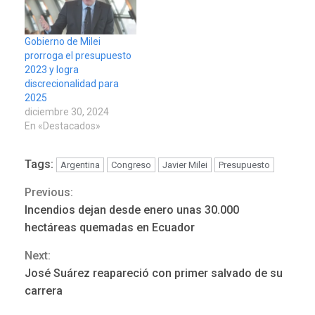
Gobierno de Milei
prorroga el presupuesto
2023 y logra
discrecionalidad para
2025
diciembre 30, 2024
En «Destacados»
Tags:
Argentina
Congreso
Javier Milei
Presupuesto
Previous:
Continue
Incendios dejan desde enero unas 30.000
Reading
hectáreas quemadas en Ecuador
Next:
José Suárez reapareció con primer salvado de su
ÚLTIMA HORA
carrera
Hutíes de Yemen dicen que
atacaron dos petroleros