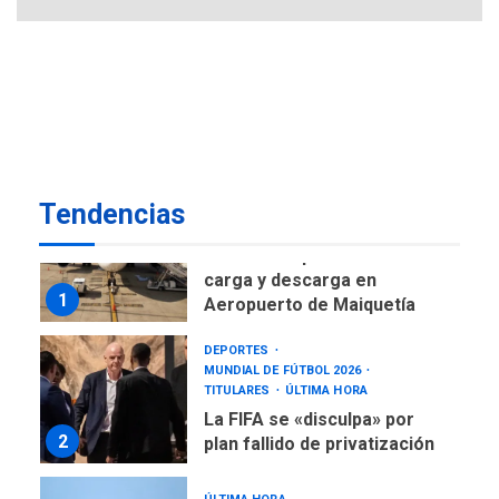
DESTACADOS
NACIONALES
ÚLTIMA HORA
Gobierno nacional y
regional nos respaldaron
desde el primer momento
7
tras terremotos del 24J
asegura Gustavo Duque
Tendencias
NACIONALES
TITULARES
ÚLTIMA HORA
Reanudan operaciones de
carga y descarga en
1
Aeropuerto de Maiquetía
DEPORTES
MUNDIAL DE FÚTBOL 2026
TITULARES
ÚLTIMA HORA
La FIFA se «disculpa» por
2
plan fallido de privatización