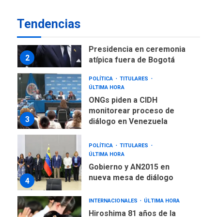
de Maiquetía
LATINOAMÉRICA Y CARIBE
Tendencias
TITULARES
ÚLTIMA HORA
De la Espriella asumirá
Presidencia en ceremonia
2
atípica fuera de Bogotá
POLÍTICA
TITULARES
ÚLTIMA HORA
ONGs piden a CIDH
monitorear proceso de
3
diálogo en Venezuela
POLÍTICA
TITULARES
ÚLTIMA HORA
Gobierno y AN2015 en
nueva mesa de diálogo
4
INTERNACIONALES
ÚLTIMA HORA
Hiroshima 81 años de la