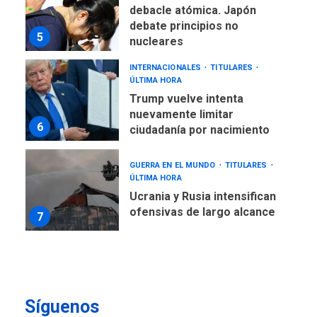
debacle atómica. Japón
debate principios no
5
nucleares
INTERNACIONALES
TITULARES
ÚLTIMA HORA
Trump vuelve intenta
nuevamente limitar
6
ciudadanía por nacimiento
GUERRA EN EL MUNDO
TITULARES
ÚLTIMA HORA
Ucrania y Rusia intensifican
ofensivas de largo alcance
7
NACIONALES
TITULARES
ÚLTIMA HORA
Instalan carpas metálicas
como terminales
Síguenos
temporales en Aeropuerto
1