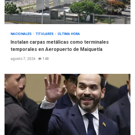
debacle atómica. Japón
debate principios no
5
nucleares
NACIONALES
TITULARES
ÚLTIMA HORA
Instalan carpas metálicas como terminales
temporales en Aeropuerto de Maiquetía
agosto 7, 2026
148