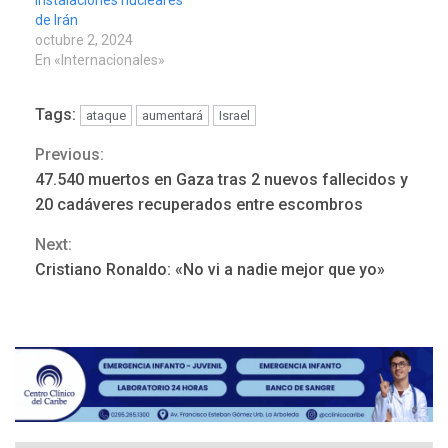
instalaciones nucleares
de Irán
octubre 2, 2024
En «Internacionales»
Tags:
ataque
aumentará
Israel
Previous:
Continue
POLÍTICA
TITULARES
ÚLTIMA HORA
47.540 muertos en Gaza tras 2 nuevos fallecidos y
ONGs piden a CIDH
Reading
20 cadáveres recuperados entre escombros
monitorear proceso de
3
diálogo en Venezuela
Next:
Cristiano Ronaldo: «No vi a nadie mejor que yo»
POLÍTICA
TITULARES
ÚLTIMA HORA
Gobierno y AN2015 en
nueva mesa de diálogo
4
INTERNACIONALES
ÚLTIMA HORA
Hiroshima 81 años de la