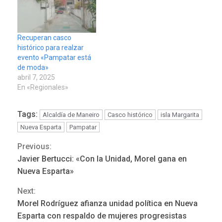
Recuperan casco
histórico para realzar
evento «Pampatar está
de moda»
abril 7, 2025
En «Regionales»
Tags:
Alcaldía de Maneiro
Casco histórico
isla Margarita
Nueva Esparta
Pampatar
Previous:
Continue
Javier Bertucci: «Con la Unidad, Morel gana en
Reading
Nueva Esparta»
Next:
REGIONALES
ÚLTIMA HORA
Morel Rodríguez afianza unidad política en Nueva
Mariño fortalece capacidad
Esparta con respaldo de mujeres progresistas