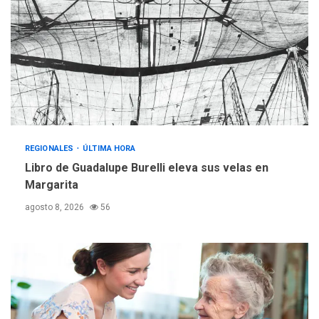
REGIONALES
ÚLTIMA HORA
Mariño fortalece capacidad
operativa con flota
vehicular de 60 unidades
adquiridas en un año de
3
gestión
REGIONALES
ÚLTIMA HORA
Reparan hundimiento de la
«Juan Bautista Arismendi» a
REGIONALES
ÚLTIMA HORA
la altura de Macho Muerto
Libro de Guadalupe Burelli eleva sus velas en
4
Margarita
REGIONALES
TECNOLOGÍA
agosto 8, 2026
56
ÚLTIMA HORA
Fedecámaras NE y Unimar
trabajan en diplomado para
creación y manejo de
5
estadísticas de turismo