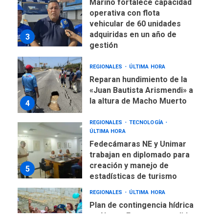
Mariño fortalece capacidad
operativa con flota
vehicular de 60 unidades
adquiridas en un año de
3
gestión
REGIONALES
ÚLTIMA HORA
Reparan hundimiento de la
«Juan Bautista Arismendi» a
la altura de Macho Muerto
4
REGIONALES
TECNOLOGÍA
ÚLTIMA HORA
Fedecámaras NE y Unimar
trabajan en diplomado para
creación y manejo de
5
estadísticas de turismo
REGIONALES
ÚLTIMA HORA
Plan de contingencia hídrica
en Nueva Esparta consolida