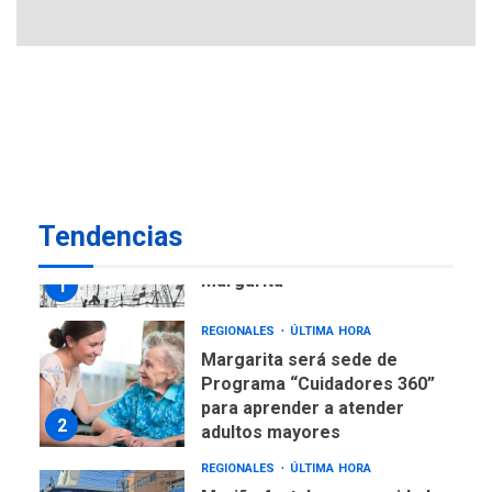
6
insular
ECONOMÍA
TITULARES
ÚLTIMA HORA
Venezuela requiere
US$183.000 millones para
7
alcanzar 3 millones de bdp
REGIONALES
ÚLTIMA HORA
Tendencias
Libro de Guadalupe Burelli
eleva sus velas en
Margarita
1
REGIONALES
ÚLTIMA HORA
Margarita será sede de
Programa “Cuidadores 360”
para aprender a atender
2
adultos mayores
REGIONALES
ÚLTIMA HORA