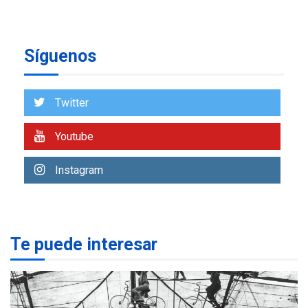
avances en territorio
6
insular
Síguenos
ECONOMÍA
TITULARES
ÚLTIMA HORA
Venezuela requiere
US$183.000 millones para
Twitter
7
alcanzar 3 millones de bdp
Youtube
REGIONALES
ÚLTIMA HORA
Libro de Guadalupe Burelli
Instagram
eleva sus velas en
Margarita
1
REGIONALES
ÚLTIMA HORA
Te puede interesar
Margarita será sede de
Programa “Cuidadores 360”
para aprender a atender
2
adultos mayores