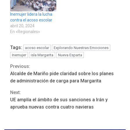
Inemujer lidera la lucha
contra el acoso escolar
abril 20, 2024
En «Regionales»
Tags:
acoso escolar
Explorando Nuestras Emociones
Inemujer
isla Margarita
Nueva Esparta
Previous:
Continue
REGIONALES
ÚLTIMA HORA
Alcalde de Mariño pide claridad sobre los planes
Funsone benefició a 46
Reading
de administración de carga para Margarita
personas con la entrega de
lentes correctivos
3
Next:
UE amplía el ámbito de sus sanciones a Irán y
REGIONALES
ÚLTIMA HORA
aprueba nuevas contra cuatro navieras
La falta de agua pueden
llevar a problemas
sanitarios y asumirse como
4
problema de orden público