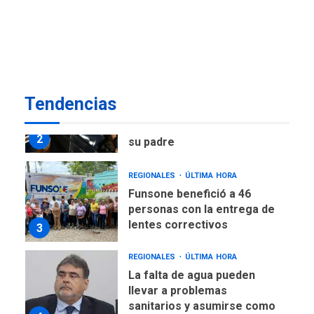
nuevo presidente de
Corpoelec y nuevo
viceministro de Servicios
1
Eléctricos
DEPORTES
TITULARES
ÚLTIMA HORA
Tendencias
Lionel Messi llega a
Argentina para despedir a
2
su padre
REGIONALES
ÚLTIMA HORA
Funsone benefició a 46
personas con la entrega de
lentes correctivos
3
REGIONALES
ÚLTIMA HORA
La falta de agua pueden
llevar a problemas
sanitarios y asumirse como