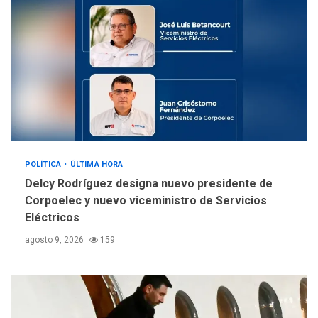
4
problema de orden público
REGIONALES
ÚLTIMA HORA
Alcaldía de Mariño climatiza
Núcleo del Sistema de
Orquestas Porlamar
5
POLÍTICA
ÚLTIMA HORA
Delcy Rodríguez designa nuevo presidente de
Corpoelec y nuevo viceministro de Servicios
Eléctricos
agosto 9, 2026
159