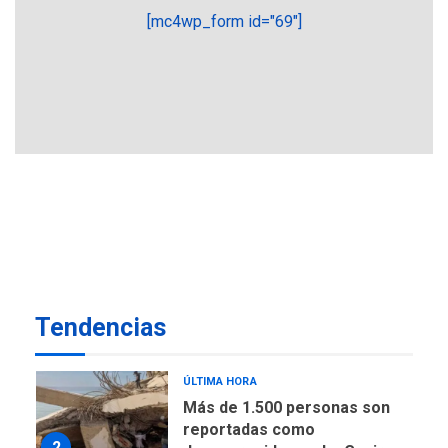
más económico que
[mc4wp_form id="69"]
6
desalinizar agua en
Margarita
REGIONALES
ÚLTIMA HORA
Gobernadora llevó tanques
de almacenamiento de agua
a Corazón de Mi Patria
7
NACIONALES
TITULARES
ÚLTIMA HORA
Más de 50 mil viviendas
fueron evaluadas en
estados afectados por los
1
Tendencias
terremotos
NACIONALES
TITULARES
ÚLTIMA HORA
Más de 1.500 personas son
reportadas como
2