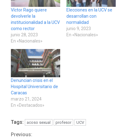
Víctor Rago quiere
Elecciones en la UCV se
devolverle la
desarrollan con
institucionalidad a la UCV
normalidad
como rector
junio 9, 2023
junio 28, 2023
En «Nacionales»
En «Nacionales»
Denuncian crisis en el
Hospital Universitario de
Caracas
marzo 21, 2024
En «Destacados»
Tags:
acoso sexual
profesor
UCV
Previous:
Continue
LATINOAMÉRICA Y CARIBE