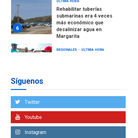
ÚLTIMA HORA
Rehabilitar tuberías
submarinas era 4 veces
más económico que
6
desalinizar agua en
Margarita
REGIONALES
ÚLTIMA HORA
Gobernadora llevó tanques
de almacenamiento de agua
a Corazón de Mi Patria
7
Síguenos
NACIONALES
TITULARES
ÚLTIMA HORA
Más de 50 mil viviendas
Twitter
fueron evaluadas en
estados afectados por los
1
Youtube
terremotos
NACIONALES
TITULARES
Instagram
ÚLTIMA HORA