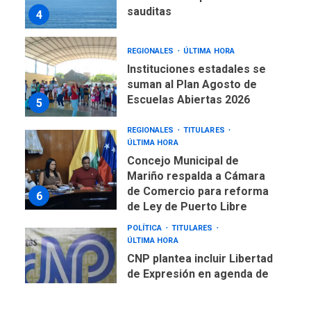
sauditas
4
REGIONALES
ÚLTIMA HORA
Instituciones estadales se
suman al Plan Agosto de
Escuelas Abiertas 2026
5
REGIONALES
TITULARES
ÚLTIMA HORA
Concejo Municipal de
Mariño respalda a Cámara
de Comercio para reforma
6
de Ley de Puerto Libre
POLÍTICA
TITULARES
ÚLTIMA HORA
CNP plantea incluir Libertad
de Expresión en agenda de
negociación con comisión
7
de AN 2015