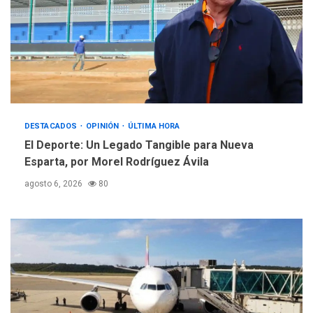
Hutíes de Yemen dicen que
atacaron dos petroleros
sauditas
4
REGIONALES
ÚLTIMA HORA
Instituciones estadales se
suman al Plan Agosto de
Escuelas Abiertas 2026
DESTACADOS
5
OPINIÓN
ÚLTIMA HORA
El Deporte: Un Legado Tangible para Nueva
Esparta, por Morel Rodríguez Ávila
agosto 6, 2026
80