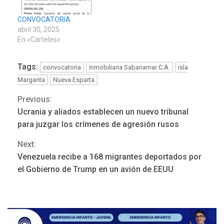
CONVOCATORIA
abril 30, 2025
En «Carteles»
Tags:
convocatoria
Inmobiliaria Sabanamar C.A.
isla
Margarita
Nueva Esparta
Previous:
Continue
Ucrania y aliados establecen un nuevo tribunal
DEPORTES
Reading
MUNDIAL DE FÚTBOL 2026
para juzgar los crímenes de agresión rusos
TITULARES
ÚLTIMA HORA
La FIFA se «disculpa» por
Next:
3
plan fallido de privatización
Venezuela recibe a 168 migrantes deportados por
el Gobierno de Trump en un avión de EEUU
ÚLTIMA HORA
Hutíes de Yemen dicen que
atacaron dos petroleros
sauditas
4