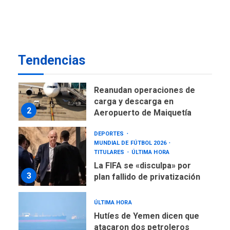
ÚLTIMA HORA
El Deporte: Un Legado
Tangible para Nueva
Esparta, por Morel
1
Rodríguez Ávila
Tendencias
NACIONALES
TITULARES
ÚLTIMA HORA
Reanudan operaciones de
carga y descarga en
2
Aeropuerto de Maiquetía
DEPORTES
MUNDIAL DE FÚTBOL 2026
TITULARES
ÚLTIMA HORA
La FIFA se «disculpa» por
3
plan fallido de privatización
ÚLTIMA HORA
Hutíes de Yemen dicen que
atacaron dos petroleros