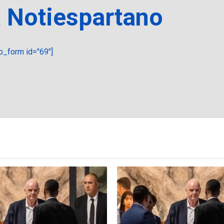
a Notiespartano
_form id="69"]