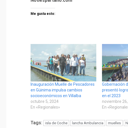
Notiespartano.com
Me gusta esto:
Inauguración Muelle de Pescadores
Gobernación 
en Güinima impulsa cambios
presentó logro
socioeconómicos en Villalba
en el 2023
octubre 5, 2024
noviembre 26,
En «Regionales»
En «Regionale
Tags:
isla de Coche
lancha Ambulancia
muelles
N