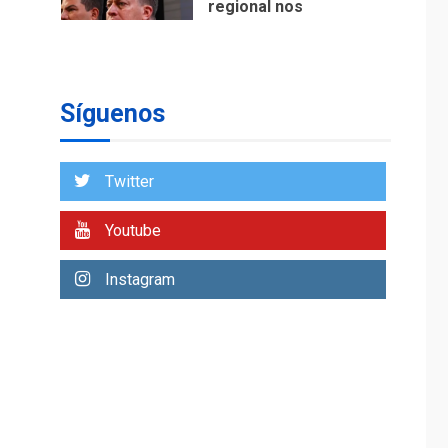
regional nos
respaldaron desde el
primer momento tras
7
terremotos del 24J
asegura Gustavo
Síguenos
Duque
NACIONALES
TITULARES
ÚLTIMA HORA
Twitter
Reanudan
operaciones de carga
Youtube
y descarga en
1
Aeropuerto de
Instagram
Maiquetía
DEPORTES
MUNDIAL DE FÚTBOL 2026
TITULARES
ÚLTIMA HORA
La FIFA se «disculpa»
por plan fallido de
2
privatización
ÚLTIMA HORA