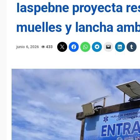
Iaspebne proyecta res
muelles y lancha am
junio 6, 2026
433