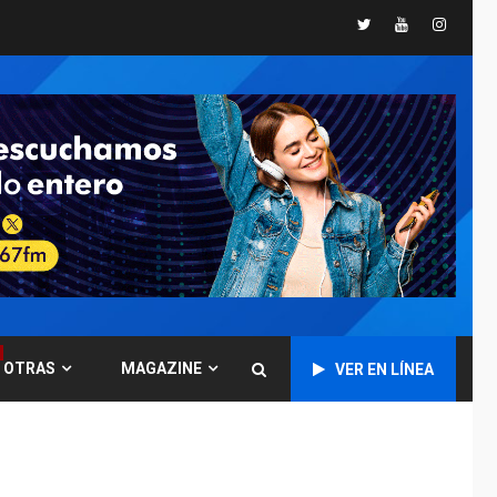
Twitter
Youtube
Instagr
POLÍTICA
TITULARES
ÚLTIMA HORA
CNP plantea incluir
Libertad de Expresión
en agenda de
6
negociación con
comisión de AN 2015
DESTACADOS
NACIONALES
ÚLTIMA HORA
Gobierno nacional y
regional nos
respaldaron desde el
primer momento tras
7
terremotos del 24J
OTRAS
MAGAZINE
VER EN LÍNEA
asegura Gustavo
Duque
NACIONALES
TITULARES
ÚLTIMA HORA
Reanudan