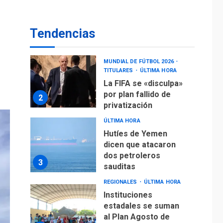
operaciones de carga
y descarga en
1
Aeropuerto de
Tendencias
Maiquetía
DEPORTES
MUNDIAL DE FÚTBOL 2026
TITULARES
ÚLTIMA HORA
La FIFA se «disculpa»
por plan fallido de
2
privatización
ÚLTIMA HORA
Hutíes de Yemen
dicen que atacaron
dos petroleros
3
sauditas
REGIONALES
ÚLTIMA HORA
Instituciones
estadales se suman
al Plan Agosto de