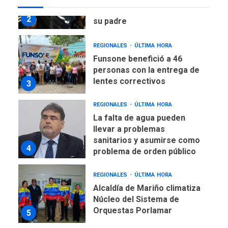
lentes correctivos
3
REGIONALES
ÚLTIMA HORA
La falta de agua pueden
llevar a problemas
sanitarios y asumirse como
4
problema de orden público
REGIONALES
ÚLTIMA HORA
Alcaldía de Mariño climatiza
Núcleo del Sistema de
Orquestas Porlamar
5
POLÍTICA
TITULARES
ÚLTIMA HORA
Presidenta Encargada
evalúa financiamiento obras
6
post-sismos
LATINOAMÉRICA Y CARIBE