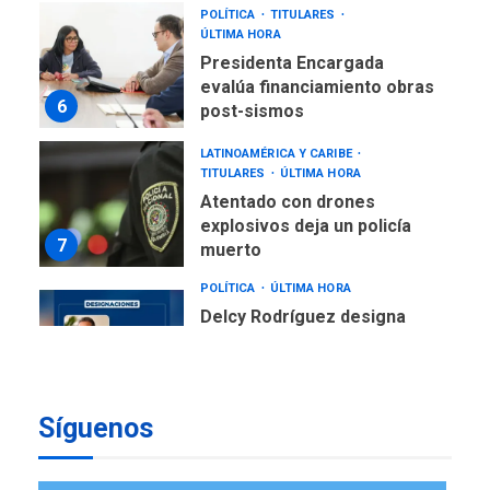
TITULARES
ÚLTIMA HORA
Atentado con drones
explosivos deja un policía
7
muerto
POLÍTICA
ÚLTIMA HORA
Delcy Rodríguez designa
nuevo presidente de
Corpoelec y nuevo
viceministro de Servicios
1
Eléctricos
DEPORTES
TITULARES
ÚLTIMA HORA
Lionel Messi llega a
Argentina para despedir a
2
su padre
Síguenos
REGIONALES
ÚLTIMA HORA
Funsone benefició a 46