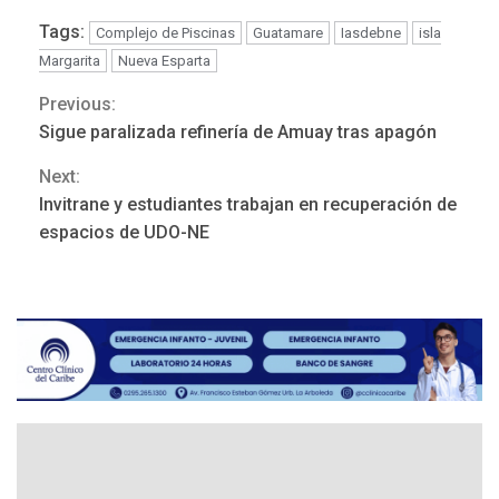
lentes correctivos
3
Tags:
Complejo de Piscinas
Guatamare
Iasdebne
isla
REGIONALES
ÚLTIMA HORA
Margarita
Nueva Esparta
La falta de agua pueden
Previous:
Continue
llevar a problemas
Sigue paralizada refinería de Amuay tras apagón
sanitarios y asumirse como
4
Reading
problema de orden público
Next:
Invitrane y estudiantes trabajan en recuperación de
REGIONALES
ÚLTIMA HORA
espacios de UDO-NE
Alcaldía de Mariño climatiza
Núcleo del Sistema de
Orquestas Porlamar
5
POLÍTICA
TITULARES
ÚLTIMA HORA
Presidenta Encargada
evalúa financiamiento obras
6
post-sismos
LATINOAMÉRICA Y CARIBE