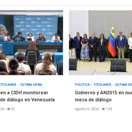
TITULARES
ÚLTIMA HORA
POLÍTICA
TITULARES
ÚLTIMA H
en a CIDH monitorear
Gobierno y AN2015 en nu
de diálogo en Venezuela
mesa de diálogo
026
91
agosto 6, 2026
109