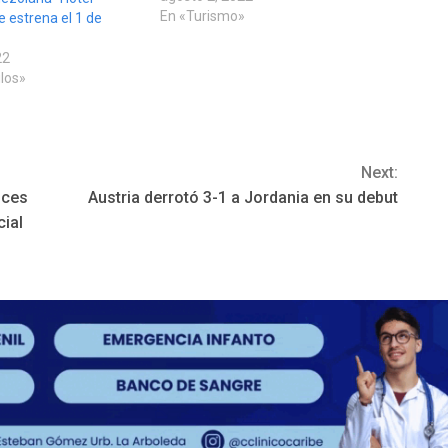
En «Turismo»
e estrena el 1 de
22
los»
Next:
nces
Austria derrotó 3-1 a Jordania en su debut
cial