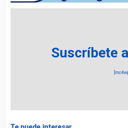
Suscríbete 
[mc4wp
Te puede interesar