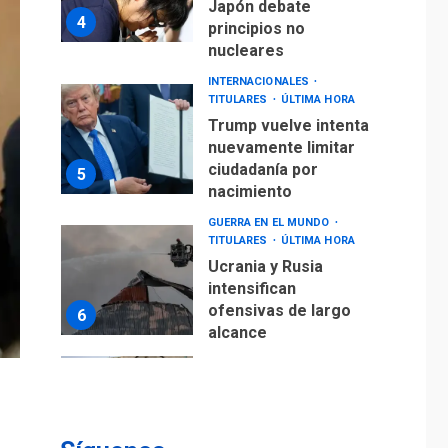
Japón debate
4
principios no
nucleares
INTERNACIONALES
TITULARES
ÚLTIMA HORA
Trump vuelve intenta
nuevamente limitar
ciudadanía por
5
nacimiento
GUERRA EN EL MUNDO
TITULARES
ÚLTIMA HORA
Ucrania y Rusia
intensifican
ofensivas de largo
6
alcance
LATINOAMÉRICA Y CARIBE
TITULARES
ÚLTIMA HORA
EEUU sanciona a ocho
militares y cinco
7