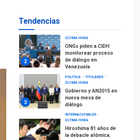
De la Espriella
asumirá Presidencia
en ceremonia atípica
1
Tendencias
fuera de Bogotá
POLÍTICA
TITULARES
ÚLTIMA HORA
ONGs piden a CIDH
monitorear proceso
de diálogo en
2
Venezuela
POLÍTICA
TITULARES
ÚLTIMA HORA
Gobierno y AN2015 en
nueva mesa de
3
diálogo
INTERNACIONALES
ÚLTIMA HORA
Hiroshima 81 años de
la debacle atómica.