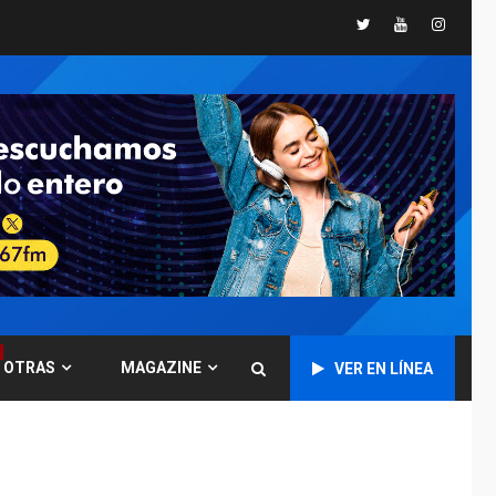
INTERNACIONALES
Twitter
Youtube
Instagr
TITULARES
ÚLTIMA HORA
Trump vuelve intenta
nuevamente limitar
ciudadanía por
5
nacimiento
GUERRA EN EL MUNDO
TITULARES
ÚLTIMA HORA
Ucrania y Rusia
intensifican
ofensivas de largo
6
alcance
LATINOAMÉRICA Y CARIBE
TITULARES
ÚLTIMA HORA
OTRAS
MAGAZINE
EEUU sanciona a ocho
VER EN LÍNEA
militares y cinco
7
entidades cubanas
LATINOAMÉRICA Y CARIBE
TITULARES
ÚLTIMA HORA