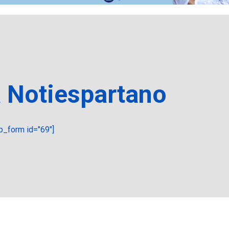
a Notiespartano
_form id="69"]