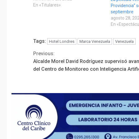
En «Titulares»
Providencia” s
septiembre
agosto 28, 20
En «Espectácu
Tags:
Hotel Londres
Marca Venezuela
Venezuela
Previous:
Continue
Alcalde Morel David Rodríguez supervisó ava
Reading
del Centro de Monitoreo con Inteligencia Artifi