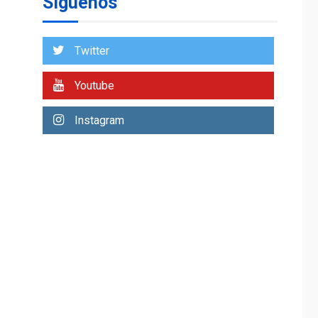
Síguenos
entidades cubanas
LATINOAMÉRICA Y CARIBE
TITULARES
ÚLTIMA HORA
Twitter
De la Espriella
asumirá Presidencia
Youtube
en ceremonia atípica
1
fuera de Bogotá
Instagram
POLÍTICA
TITULARES
ÚLTIMA HORA
ONGs piden a CIDH
monitorear proceso
de diálogo en
2
Venezuela
POLÍTICA
TITULARES
ÚLTIMA HORA
Gobierno y AN2015 en
nueva mesa de
3
diálogo
INTERNACIONALES