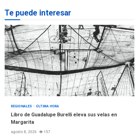
REGIONALES
ÚLTIMA HORA
Te puede interesar
Margarita será sede de
Programa “Cuidadores 360”
para aprender a atender
2
adultos mayores
REGIONALES
ÚLTIMA HORA
Mariño fortalece capacidad
operativa con flota
vehicular de 60 unidades
adquiridas en un año de
3
gestión
REGIONALES
ÚLTIMA HORA
Reparan hundimiento de la
«Juan Bautista Arismendi» a
REGIONALES
ÚLTIMA HORA
la altura de Macho Muerto
Libro de Guadalupe Burelli eleva sus velas en
4
Margarita
REGIONALES
TECNOLOGÍA
agosto 8, 2026
157
ÚLTIMA HORA