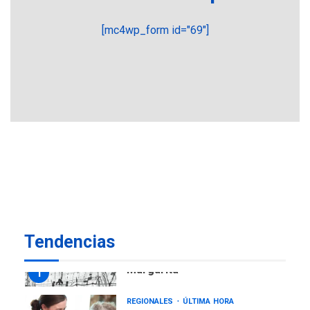
5
estadísticas de turismo
[mc4wp_form id="69"]
REGIONALES
ÚLTIMA HORA
Plan de contingencia hídrica
en Nueva Esparta consolida
avances en territorio
6
insular
ECONOMÍA
TITULARES
ÚLTIMA HORA
Venezuela requiere
US$183.000 millones para
7
alcanzar 3 millones de bdp
REGIONALES
ÚLTIMA HORA
Tendencias
Libro de Guadalupe Burelli
eleva sus velas en
Margarita
1
REGIONALES
ÚLTIMA HORA