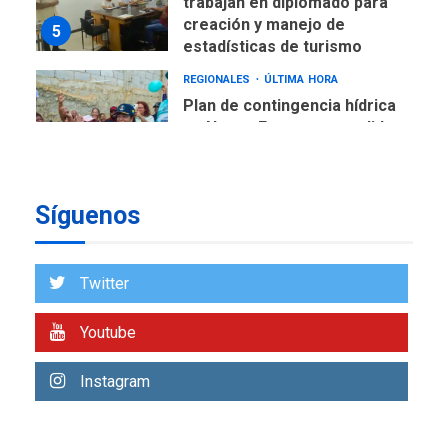
trabajan en diplomado para
creación y manejo de
5
estadísticas de turismo
REGIONALES
ÚLTIMA HORA
Plan de contingencia hídrica
en Nueva Esparta consolida
avances en territorio
6
insular
Síguenos
ECONOMÍA
TITULARES
ÚLTIMA HORA
Venezuela requiere
US$183.000 millones para
Twitter
7
alcanzar 3 millones de bdp
Youtube
REGIONALES
ÚLTIMA HORA
Libro de Guadalupe Burelli
Instagram
eleva sus velas en
Margarita
1