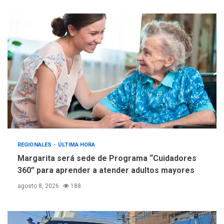
Fedecámaras NE y Unimar
trabajan en diplomado para
creación y manejo de
5
estadísticas de turismo
REGIONALES
ÚLTIMA HORA
Margarita será sede de Programa “Cuidadores
360” para aprender a atender adultos mayores
agosto 8, 2026
188