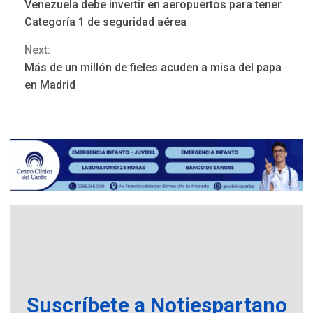
Venezuela debe invertir en aeropuertos para tener
Reading
Categoría 1 de seguridad aérea
Next:
REGIONALES
ÚLTIMA HORA
Más de un millón de fieles acuden a misa del papa
Mariño fortalece capacidad
en Madrid
operativa con flota
vehicular de 60 unidades
adquiridas en un año de
3
gestión
REGIONALES
ÚLTIMA HORA
Reparan hundimiento de la
«Juan Bautista Arismendi» a
la altura de Macho Muerto
4
REGIONALES
TECNOLOGÍA
ÚLTIMA HORA
Fedecámaras NE y Unimar
trabajan en diplomado para
Suscríbete a Notiespartano
creación y manejo de