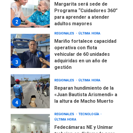
Margarita será sede de
Programa “Cuidadores 360”
para aprender a atender
2
adultos mayores
REGIONALES
ÚLTIMA HORA
Mariño fortalece capacidad
operativa con flota
vehicular de 60 unidades
adquiridas en un año de
3
gestión
REGIONALES
ÚLTIMA HORA
Reparan hundimiento de la
«Juan Bautista Arismendi» a
la altura de Macho Muerto
4
REGIONALES
TECNOLOGÍA
ÚLTIMA HORA
Fedecámaras NE y Unimar