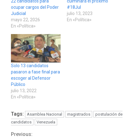
22 candidatos para
culminará el próximo
ocupar cargos del Poder
#18Jul
Judicial
julio 13, 2023
mayo 22, 2026
En «Política»
En «Política»
Solo 13 candidatos
pasaron a fase final para
escoger al Defensor
Público
julio 13, 2022
En «Política»
Tags:
Asamblea Nacional
magistrados
postulación de
candidatos
Venezuela
Previous:
Continue