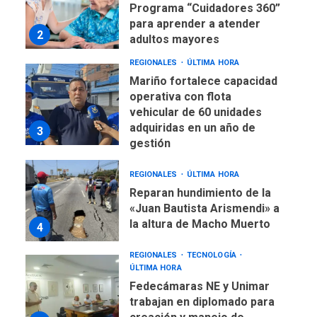
Programa “Cuidadores 360”
para aprender a atender
2
adultos mayores
REGIONALES
ÚLTIMA HORA
Mariño fortalece capacidad
operativa con flota
vehicular de 60 unidades
adquiridas en un año de
3
gestión
REGIONALES
ÚLTIMA HORA
Reparan hundimiento de la
«Juan Bautista Arismendi» a
la altura de Macho Muerto
4
REGIONALES
TECNOLOGÍA
ÚLTIMA HORA
Fedecámaras NE y Unimar
trabajan en diplomado para