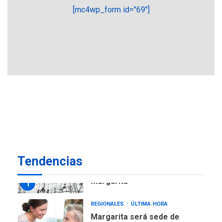
[mc4wp_form id="69"]
REGIONALES
ÚLTIMA HORA
Plan de contingencia hídrica
en Nueva Esparta consolida
avances en territorio
6
insular
ECONOMÍA
TITULARES
ÚLTIMA HORA
Venezuela requiere
US$183.000 millones para
7
alcanzar 3 millones de bdp
REGIONALES
ÚLTIMA HORA
Tendencias
Libro de Guadalupe Burelli
eleva sus velas en
Margarita
1
REGIONALES
ÚLTIMA HORA
Margarita será sede de