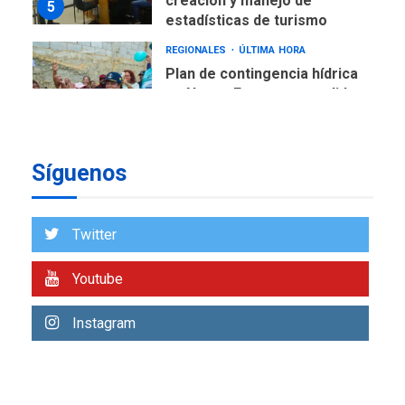
creación y manejo de
5
estadísticas de turismo
REGIONALES
ÚLTIMA HORA
Plan de contingencia hídrica
en Nueva Esparta consolida
avances en territorio
6
insular
Síguenos
ECONOMÍA
TITULARES
ÚLTIMA HORA
Venezuela requiere
US$183.000 millones para
Twitter
7
alcanzar 3 millones de bdp
Youtube
REGIONALES
ÚLTIMA HORA
Libro de Guadalupe Burelli
Instagram
eleva sus velas en
Margarita
1
REGIONALES
ÚLTIMA HORA