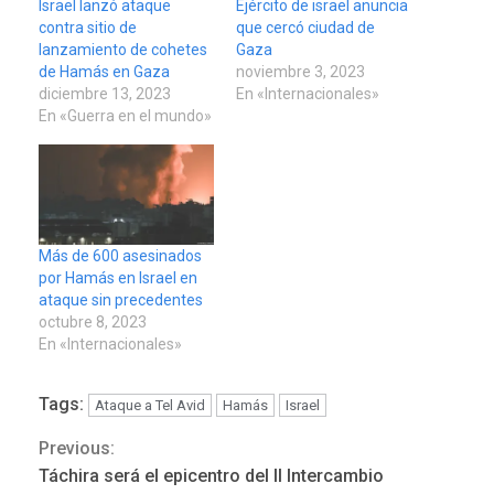
Israel lanzó ataque
Ejército de israel anuncia
contra sitio de
que cercó ciudad de
lanzamiento de cohetes
Gaza
de Hamás en Gaza
noviembre 3, 2023
diciembre 13, 2023
En «Internacionales»
En «Guerra en el mundo»
Más de 600 asesinados
por Hamás en Israel en
ataque sin precedentes
octubre 8, 2023
En «Internacionales»
Tags:
Ataque a Tel Avid
Hamás
Israel
Previous:
Continue
Táchira será el epicentro del II Intercambio