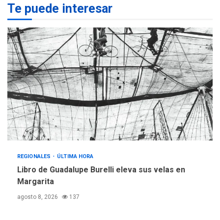
Te puede interesar
Margarita será sede de
Programa “Cuidadores 360”
para aprender a atender
2
adultos mayores
REGIONALES
ÚLTIMA HORA
Mariño fortalece capacidad
operativa con flota
vehicular de 60 unidades
adquiridas en un año de
3
gestión
REGIONALES
ÚLTIMA HORA
Reparan hundimiento de la
«Juan Bautista Arismendi» a
REGIONALES
ÚLTIMA HORA
la altura de Macho Muerto
Libro de Guadalupe Burelli eleva sus velas en
4
Margarita
REGIONALES
TECNOLOGÍA
agosto 8, 2026
137
ÚLTIMA HORA
Fedecámaras NE y Unimar