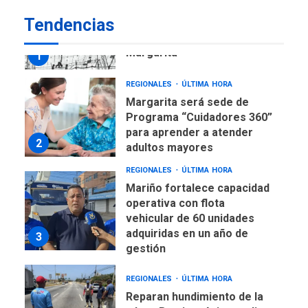
REGIONALES
ÚLTIMA HORA
Tendencias
Libro de Guadalupe Burelli
eleva sus velas en
Margarita
1
REGIONALES
ÚLTIMA HORA
Margarita será sede de
Programa “Cuidadores 360”
para aprender a atender
2
adultos mayores
REGIONALES
ÚLTIMA HORA
Mariño fortalece capacidad
operativa con flota
vehicular de 60 unidades
adquiridas en un año de
3
gestión
REGIONALES
ÚLTIMA HORA
Reparan hundimiento de la