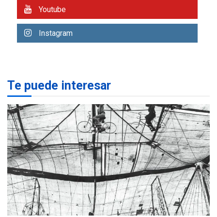
Youtube
REGIONALES
ÚLTIMA HORA
Libro de Guadalupe Burelli
Instagram
eleva sus velas en
Margarita
1
REGIONALES
ÚLTIMA HORA
Te puede interesar
Margarita será sede de
Programa “Cuidadores 360”
para aprender a atender
2
adultos mayores
REGIONALES
ÚLTIMA HORA
Mariño fortalece capacidad
operativa con flota
vehicular de 60 unidades
adquiridas en un año de
3
gestión
REGIONALES
ÚLTIMA HORA