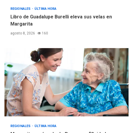
Reparan hundimiento de la
«Juan Bautista Arismendi» a
REGIONALES
ÚLTIMA HORA
la altura de Macho Muerto
Libro de Guadalupe Burelli eleva sus velas en
4
Margarita
REGIONALES
TECNOLOGÍA
agosto 8, 2026
160
ÚLTIMA HORA
Fedecámaras NE y Unimar
trabajan en diplomado para
creación y manejo de
5
estadísticas de turismo
REGIONALES
ÚLTIMA HORA