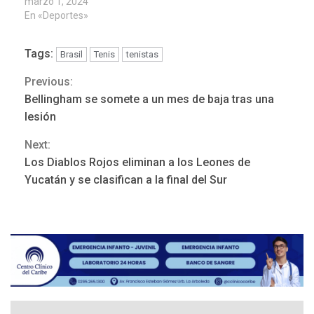
marzo 1, 2024
En «Deportes»
Tags:
Brasil
Tenis
tenistas
Previous:
Continue
Bellingham se somete a un mes de baja tras una
Reading
lesión
Next:
REGIONALES
ÚLTIMA HORA
Los Diablos Rojos eliminan a los Leones de
Mariño fortalece capacidad
Yucatán y se clasifican a la final del Sur
operativa con flota
vehicular de 60 unidades
adquiridas en un año de
3
gestión
REGIONALES
ÚLTIMA HORA
Reparan hundimiento de la
«Juan Bautista Arismendi» a