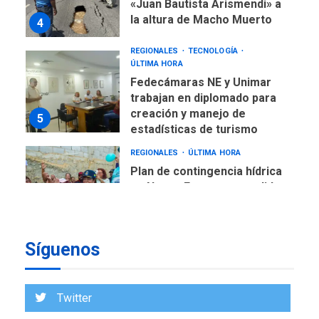
«Juan Bautista Arismendi» a
la altura de Macho Muerto
4
REGIONALES
TECNOLOGÍA
ÚLTIMA HORA
Fedecámaras NE y Unimar
trabajan en diplomado para
creación y manejo de
5
estadísticas de turismo
REGIONALES
ÚLTIMA HORA
Plan de contingencia hídrica
en Nueva Esparta consolida
avances en territorio
6
insular
Síguenos
ECONOMÍA
TITULARES
ÚLTIMA HORA
Venezuela requiere
US$183.000 millones para
Twitter
7
alcanzar 3 millones de bdp