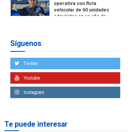
REGIONALES
ÚLTIMA HORA
Reparan hundimiento de la
«Juan Bautista Arismendi» a
la altura de Macho Muerto
7
REGIONALES
ÚLTIMA HORA
Síguenos
Alcaldía de Mariño climatiza
Núcleo del Sistema de
Orquestas Porlamar
1
Twitter
POLÍTICA
TITULARES
Youtube
ÚLTIMA HORA
Presidenta Encargada
Instagram
evalúa financiamiento obras
2
post-sismos
LATINOAMÉRICA Y CARIBE
TITULARES
ÚLTIMA HORA
Te puede interesar
Atentado con drones