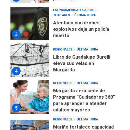
3
muerto
REGIONALES
ÚLTIMA HORA
Libro de Guadalupe Burelli
eleva sus velas en
Margarita
4
REGIONALES
ÚLTIMA HORA
Margarita será sede de
Programa “Cuidadores 360”
para aprender a atender
5
adultos mayores
REGIONALES
ÚLTIMA HORA
Mariño fortalece capacidad
operativa con flota
vehicular de 60 unidades
adquiridas en un año de
6
gestión