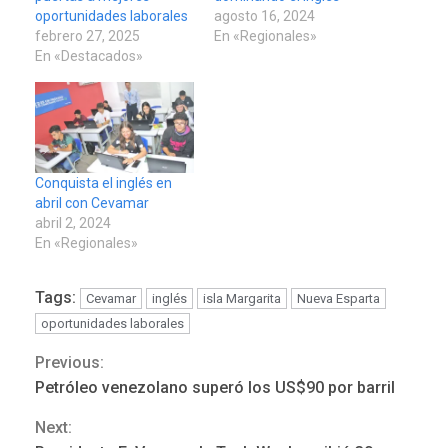
oportunidades laborales
agosto 16, 2024
febrero 27, 2025
En «Regionales»
En «Destacados»
Conquista el inglés en
abril con Cevamar
abril 2, 2024
En «Regionales»
Tags:
Cevamar
inglés
isla Margarita
Nueva Esparta
oportunidades laborales
Previous:
Continue
LATINOAMÉRICA Y CARIBE
TITULARES
ÚLTIMA HORA
Petróleo venezolano superó los US$90 por barril
Atentado con drones
Reading
Next:
explosivos deja un policía
3