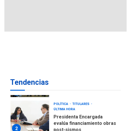
REGIONALES
ÚLTIMA HORA
Reparan hundimiento de la
«Juan Bautista Arismendi» a
la altura de Macho Muerto
7
REGIONALES
ÚLTIMA HORA
Alcaldía de Mariño climatiza
Núcleo del Sistema de
Orquestas Porlamar
1
POLÍTICA
TITULARES
ÚLTIMA HORA
Tendencias
Presidenta Encargada
evalúa financiamiento obras
2
post-sismos
LATINOAMÉRICA Y CARIBE
TITULARES
ÚLTIMA HORA
Atentado con drones
explosivos deja un policía