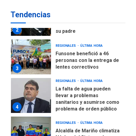
DEPORTES
TITULARES
ÚLTIMA HORA
Tendencias
Lionel Messi llega a
Argentina para despedir a
2
su padre
REGIONALES
ÚLTIMA HORA
Funsone benefició a 46
personas con la entrega de
lentes correctivos
3
REGIONALES
ÚLTIMA HORA
La falta de agua pueden
llevar a problemas
sanitarios y asumirse como
4
problema de orden público
REGIONALES
ÚLTIMA HORA
Alcaldía de Mariño climatiza