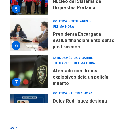
Núcleo del Sistema de
Orquestas Porlamar
5
POLÍTICA
TITULARES
ÚLTIMA HORA
Presidenta Encargada
evalúa financiamiento obras
6
post-sismos
LATINOAMÉRICA Y CARIBE
TITULARES
ÚLTIMA HORA
Atentado con drones
explosivos deja un policía
7
muerto
POLÍTICA
ÚLTIMA HORA
Delcy Rodríguez designa
nuevo presidente de
Corpoelec y nuevo
viceministro de Servicios
1
Eléctricos