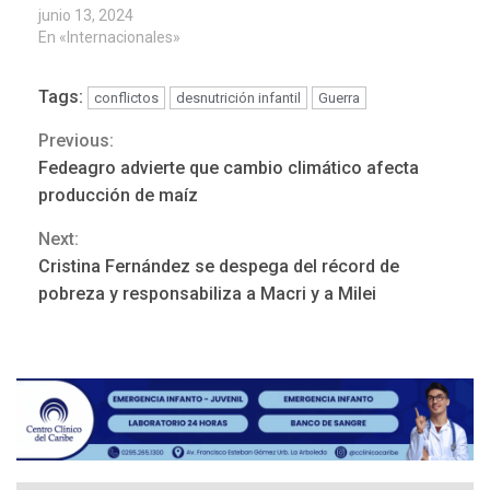
junio 13, 2024
En «Internacionales»
Tags:
conflictos
desnutrición infantil
Guerra
Previous:
Continue
REGIONALES
ÚLTIMA HORA
Fedeagro advierte que cambio climático afecta
Funsone benefició a 46
Reading
producción de maíz
personas con la entrega de
lentes correctivos
3
Next:
Cristina Fernández se despega del récord de
REGIONALES
ÚLTIMA HORA
pobreza y responsabiliza a Macri y a Milei
La falta de agua pueden
llevar a problemas
sanitarios y asumirse como
4
problema de orden público
REGIONALES
ÚLTIMA HORA
Alcaldía de Mariño climatiza
Núcleo del Sistema de