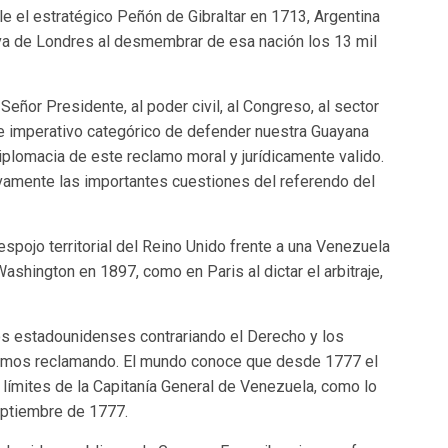
rle el estratégico Peñón de Gibraltar en 1713, Argentina
iva de Londres al desmembrar de esa nación los 13 mil
eñor Presidente, al poder civil, al Congreso, al sector
 ese imperativo categórico de defender nuestra Guayana
 diplomacia de este reclamo moral y jurídicamente valido.
vamente las importantes cuestiones del referendo del
espojo territorial del Reino Unido frente a una Venezuela
Washington en 1897, como en Paris al dictar el arbitraje,
os estadounidenses contrariando el Derecho y los
amos reclamando. El mundo conoce que desde 1777 el
 límites de la Capitanía General de Venezuela, como lo
septiembre de 1777.