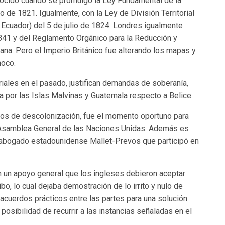
nocido cuando se promulgó la Ley Fundamental de la
 de 1821. Igualmente, con la Ley de División Territorial
 Ecuador) del 5 de julio de 1824. Londres igualmente
841 y del Reglamento Orgánico para la Reducción y
yana. Pero el Imperio Británico fue alterando los mapas y
noco.
iales en el pasado, justifican demandas de soberanía,
a por las Islas Malvinas y Guatemala respecto a Belice.
sos de descolonización, fue el momento oportuno para
 Asamblea General de las Naciones Unidas. Además es
 abogado estadounidense Mallet-Prevos que participó en
 un apoyo general que los ingleses debieron aceptar
bo, lo cual dejaba demostración de lo irrito y nulo de
a acuerdos prácticos entre las partes para una solución
 posibilidad de recurrir a las instancias señaladas en el