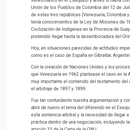
venezolanos en el Esequibo y antes lo había co
Unión de los Pueblos de Colombia del 12 de Julio
de estas tres repúblicas (Venezuela, Colombia y
tenía conocimientos de la Ley de Misiones de 1
Civilización de Indígenas en la Provincia de Gua
pretendió llegar hasta la desembocadura del Ori
Hoy, en situaciones parecidas de actitudes imper
como es el caso de España en Gibraltar, Argentin
Con la creación de Naciones Unidas y los proce
que Venezuela en 1962 plantease el caso en la
muy importante el contenido del testamento del
el arbitraje de 1897 y 1899.
Fue tan contundente nuestra argumentación y con
abrir de nuevo el tema del diferendo en el Esequi
esta sentencia arbitral y la necesidad de llegar 
práctica dentro de una negociación, incluyendo la
articulo 33 de la Carta de la ONU.