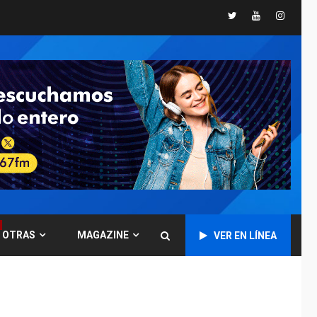
Duque
Twitter
Youtube
Instagr
LATINOAMÉRICA Y CARIBE
TITULARES
ÚLTIMA HORA
Evacúan aldeas en
Guatemala por
erupción de volcán de
4
Fuego
GUERRA EN EL MUNDO
TITULARES
ÚLTIMA HORA
EEUU confía acuerdo
«muy pronto» sobre
5
Ormuz
REGIONALES
TITULARES
ÚLTIMA HORA
OTRAS
MAGAZINE
VER EN LÍNEA
Guardia Nacional
Bolivariana celebró
su 89° aniversario en
6
Nueva Esparta
REGIONALES
ÚLTIMA HORA