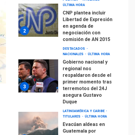
NACIONALES
ÚLTIMA HORA
Gobierno nacional y
regional nos
respaldaron desde el
primer momento tras
3
terremotos del 24J
asegura Gustavo
Duque
LATINOAMÉRICA Y CARIBE
TITULARES
ÚLTIMA HORA
Evacúan aldeas en
Guatemala por
erupción de volcán de
4
Fuego
GUERRA EN EL MUNDO
TITULARES
ÚLTIMA HORA
EEUU confía acuerdo
«muy pronto» sobre
5
Ormuz