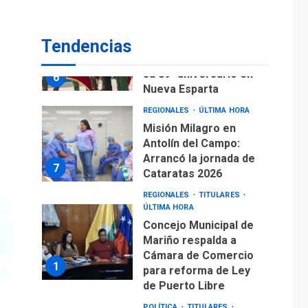
Misión Milagro en
Antolín del Campo:
Tendencias
Arrancó la jornada de
7
Cataratas 2026
REGIONALES
TITULARES
ÚLTIMA HORA
Concejo Municipal de
Mariño respalda a
Cámara de Comercio
1
para reforma de Ley
de Puerto Libre
POLÍTICA
TITULARES
ÚLTIMA HORA
CNP plantea incluir
Libertad de Expresión
en agenda de
2
negociación con
comisión de AN 2015
DESTACADOS