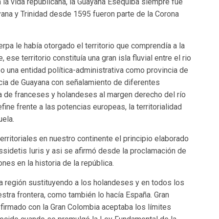
 la vida republicana, la Guayana Esequiba siempre fue
yana y Trinidad desde 1595 fueron parte de la Corona
rpa le había otorgado el territorio que comprendía a la
se territorio constituía una gran isla fluvial entre el rio
o una entidad política-administrativa como provincia de
cia de Guayana con señalamiento de diferentes
a de franceses y holandeses al margen derecho del río
ne frente a las potencias europeas, la territorialidad
uela.
rritoriales en nuestro continente el principio elaborado
ssidetis Iuris y asi se afirmó desde la proclamación de
es en la historia de la república.
 región sustituyendo a los holandeses y en todos los
tra frontera, como también lo hacía España. Gran
 firmado con la Gran Colombia aceptaba los límites