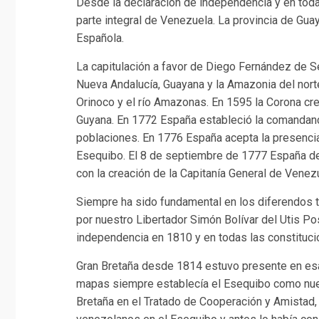
Desde la declaración de independencia y en toda
parte integral de Venezuela. La provincia de Gua
Española.
La capitulación a favor de Diego Fernández de Se
Nueva Andalucía, Guayana y la Amazonia del norte, e
Orinoco y el río Amazonas. En 1595 la Corona cre
Guyana. En 1772 España estableció la comandan
poblaciones. En 1776 España acepta la presenci
Esequibo. El 8 de septiembre de 1777 España defi
con la creación de la Capitanía General de Venez
Siempre ha sido fundamental en los diferendos te
por nuestro Libertador Simón Bolívar del Utis Po
independencia en 1810 y en todas las constitucion
Gran Bretaña desde 1814 estuvo presente en esa
mapas siempre establecía el Esequibo como nues
Bretaña en el Tratado de Cooperación y Amistad,