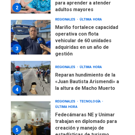
para aprender a atender
2
adultos mayores
REGIONALES
ÚLTIMA HORA
Mariño fortalece capacidad
operativa con flota
vehicular de 60 unidades
adquiridas en un año de
3
gestión
REGIONALES
ÚLTIMA HORA
Reparan hundimiento de la
«Juan Bautista Arismendi» a
la altura de Macho Muerto
4
REGIONALES
TECNOLOGÍA
ÚLTIMA HORA
Fedecámaras NE y Unimar
trabajan en diplomado para
creación y manejo de
5
estadísticas de turismo