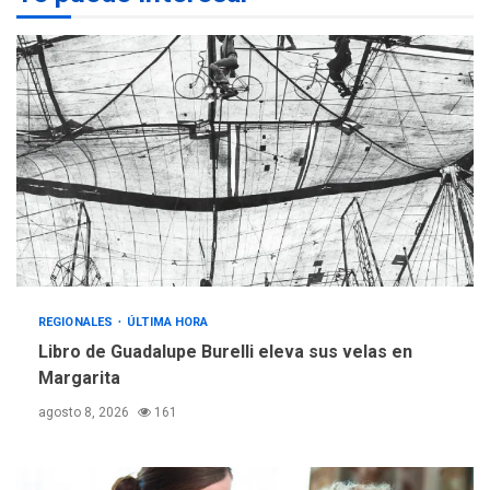
Programa “Cuidadores 360”
para aprender a atender
2
adultos mayores
REGIONALES
ÚLTIMA HORA
Mariño fortalece capacidad
operativa con flota
vehicular de 60 unidades
adquiridas en un año de
3
gestión
REGIONALES
ÚLTIMA HORA
Reparan hundimiento de la
«Juan Bautista Arismendi» a
REGIONALES
ÚLTIMA HORA
la altura de Macho Muerto
Libro de Guadalupe Burelli eleva sus velas en
4
Margarita
REGIONALES
TECNOLOGÍA
agosto 8, 2026
161
ÚLTIMA HORA
Fedecámaras NE y Unimar
trabajan en diplomado para