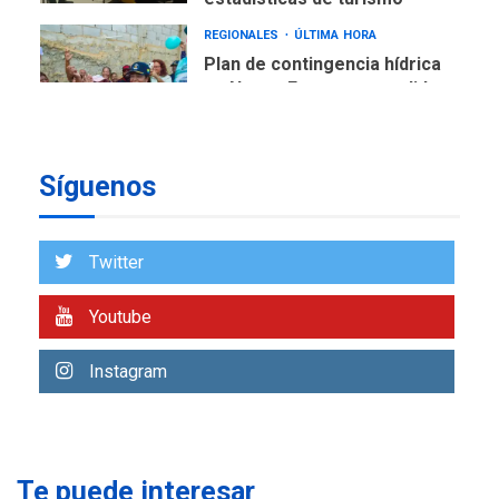
REGIONALES
ÚLTIMA HORA
Plan de contingencia hídrica
en Nueva Esparta consolida
avances en territorio
6
insular
Síguenos
ECONOMÍA
TITULARES
ÚLTIMA HORA
Venezuela requiere
US$183.000 millones para
Twitter
7
alcanzar 3 millones de bdp
Youtube
REGIONALES
ÚLTIMA HORA
Libro de Guadalupe Burelli
Instagram
eleva sus velas en
Margarita
1
REGIONALES
ÚLTIMA HORA
Te puede interesar
Margarita será sede de