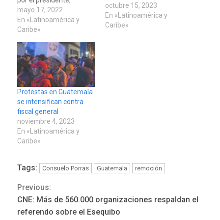
octubre 15, 2023
Alejandro Giammattei,
mayo 17, 2022
En «Latinoamérica y
para otros cuatro años
En «Latinoamérica y
Caribe»
más en el cargo, pese a
Caribe»
haber sido incluida por
Estados Unidos en una
lista de "actores
corruptos". "He tomado
la decisión de nombrar a
la actual fiscal general,…
Protestas en Guatemala
se intensifican contra
fiscal general
noviembre 4, 2023
En «Latinoamérica y
Caribe»
Tags:
Consuelo Porras
Guatemala
remoción
Previous:
Continue
CNE: Más de 560.000 organizaciones respaldan el
Reading
referendo sobre el Esequibo