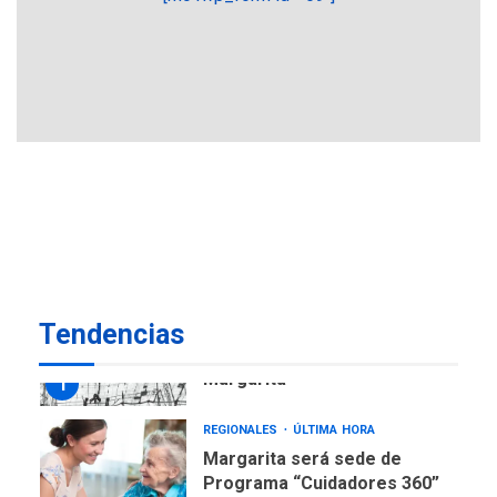
REGIONALES
ÚLTIMA HORA
Plan de contingencia hídrica
en Nueva Esparta consolida
avances en territorio
6
insular
ECONOMÍA
TITULARES
ÚLTIMA HORA
Venezuela requiere
US$183.000 millones para
7
alcanzar 3 millones de bdp
REGIONALES
ÚLTIMA HORA
Tendencias
Libro de Guadalupe Burelli
eleva sus velas en
Margarita
1
REGIONALES
ÚLTIMA HORA
Margarita será sede de
Programa “Cuidadores 360”