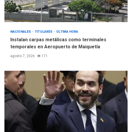
debacle atómica. Japón
debate principios no
5
nucleares
NACIONALES
TITULARES
ÚLTIMA HORA
Instalan carpas metálicas como terminales
temporales en Aeropuerto de Maiquetía
agosto 7, 2026
171