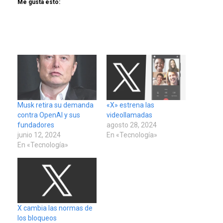
Me gusta esto:
Musk retira su demanda
«X» estrena las
contra OpenAI y sus
videollamadas
fundadores
agosto 28, 2024
junio 12, 2024
En «Tecnología»
En «Tecnología»
X cambia las normas de
los bloqueos