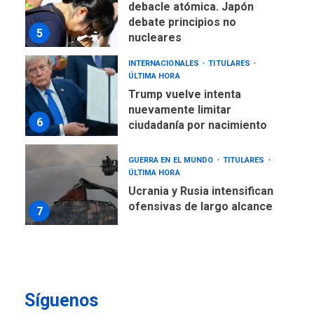
debacle atómica. Japón
debate principios no
5
nucleares
INTERNACIONALES
TITULARES
ÚLTIMA HORA
Trump vuelve intenta
nuevamente limitar
6
ciudadanía por nacimiento
GUERRA EN EL MUNDO
TITULARES
ÚLTIMA HORA
Ucrania y Rusia intensifican
ofensivas de largo alcance
7
NACIONALES
TITULARES
ÚLTIMA HORA
Instalan carpas metálicas
como terminales
Síguenos
temporales en Aeropuerto
1