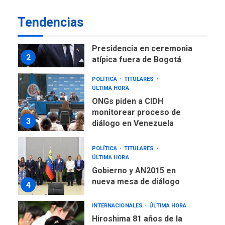
LATINOAMÉRICA Y CARIBE
Tendencias
TITULARES
ÚLTIMA HORA
De la Espriella asumirá
Presidencia en ceremonia
2
atípica fuera de Bogotá
POLÍTICA
TITULARES
ÚLTIMA HORA
ONGs piden a CIDH
monitorear proceso de
3
diálogo en Venezuela
POLÍTICA
TITULARES
ÚLTIMA HORA
Gobierno y AN2015 en
nueva mesa de diálogo
4
INTERNACIONALES
ÚLTIMA HORA
Hiroshima 81 años de la