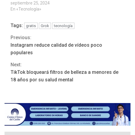
septiembre 25, 2024
En «Tecnología»
Tags:
gratis
Grok
tecnología
Previous:
Continue
Instagram reduce calidad de vídeos poco
POLÍTICA
TITULARES
Reading
ÚLTIMA HORA
populares
ONGs piden a CIDH
Next:
monitorear proceso de
3
diálogo en Venezuela
TikTok bloqueará filtros de belleza a menores de
18 años por su salud mental
POLÍTICA
TITULARES
ÚLTIMA HORA
Gobierno y AN2015 en
nueva mesa de diálogo
4
INTERNACIONALES
ÚLTIMA HORA
Hiroshima 81 años de la