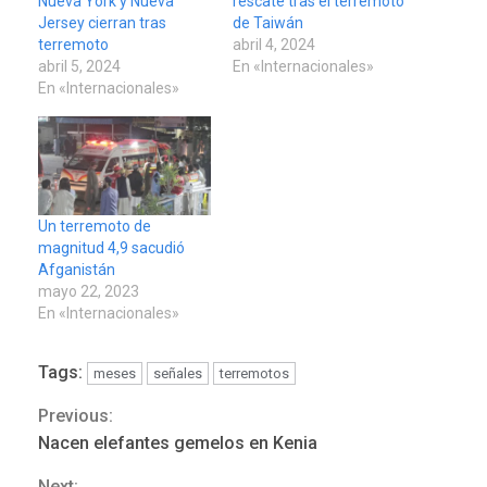
Nueva York y Nueva
rescate tras el terremoto
Jersey cierran tras
de Taiwán
terremoto
abril 4, 2024
abril 5, 2024
En «Internacionales»
En «Internacionales»
Un terremoto de
magnitud 4,9 sacudió
Afganistán
mayo 22, 2023
En «Internacionales»
Tags:
meses
señales
terremotos
Previous:
Continue
REGIONALES
ÚLTIMA HORA
Nacen elefantes gemelos en Kenia
Mariño fortalece capacidad
Reading
operativa con flota
Next: