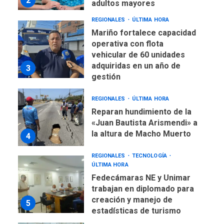
operativa con flota
vehicular de 60 unidades
adquiridas en un año de
3
gestión
REGIONALES
ÚLTIMA HORA
Reparan hundimiento de la
«Juan Bautista Arismendi» a
la altura de Macho Muerto
4
REGIONALES
TECNOLOGÍA
ÚLTIMA HORA
Fedecámaras NE y Unimar
trabajan en diplomado para
creación y manejo de
5
estadísticas de turismo
REGIONALES
ÚLTIMA HORA
Plan de contingencia hídrica
en Nueva Esparta consolida
avances en territorio