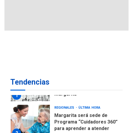
ECONOMÍA
TITULARES
ÚLTIMA HORA
Venezuela requiere
US$183.000 millones para
7
alcanzar 3 millones de bdp
REGIONALES
ÚLTIMA HORA
Libro de Guadalupe Burelli
eleva sus velas en
Margarita
1
Tendencias
REGIONALES
ÚLTIMA HORA
Margarita será sede de
Programa “Cuidadores 360”
para aprender a atender
2
adultos mayores
REGIONALES
ÚLTIMA HORA
Mariño fortalece capacidad