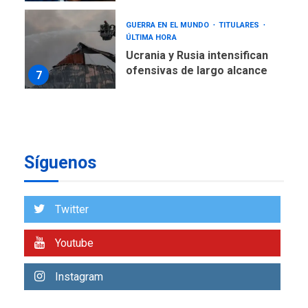
GUERRA EN EL MUNDO
TITULARES
ÚLTIMA HORA
Ucrania y Rusia intensifican
ofensivas de largo alcance
7
NACIONALES
TITULARES
ÚLTIMA HORA
Instalan carpas metálicas
como terminales
Síguenos
temporales en Aeropuerto
1
de Maiquetía
LATINOAMÉRICA Y CARIBE
Twitter
TITULARES
ÚLTIMA HORA
De la Espriella asumirá
Youtube
Presidencia en ceremonia
2
atípica fuera de Bogotá
Instagram
POLÍTICA
TITULARES
ÚLTIMA HORA