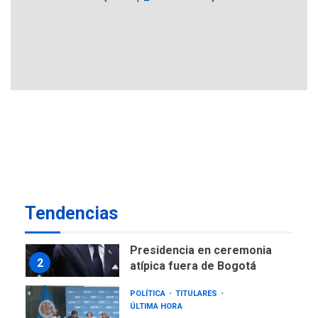
GUERRA EN EL MUNDO
TITULARES
ÚLTIMA HORA
Ucrania y Rusia intensifican
ofensivas de largo alcance
7
NACIONALES
TITULARES
ÚLTIMA HORA
Instalan carpas metálicas
como terminales
temporales en Aeropuerto
1
de Maiquetía
LATINOAMÉRICA Y CARIBE
Tendencias
TITULARES
ÚLTIMA HORA
De la Espriella asumirá
Presidencia en ceremonia
2
atípica fuera de Bogotá
POLÍTICA
TITULARES
ÚLTIMA HORA