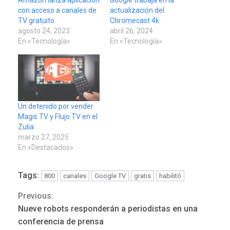
con acceso a canales de
actualización del
TV gratuito
Chromecast 4k
agosto 24, 2023
abril 26, 2024
En «Tecnología»
En «Tecnología»
Un detenido por vender
Magis TV y Flujo TV en el
Zulia
marzo 27, 2025
En «Destacados»
Tags:
800
canales
Google TV
gratis
habilitó
Previous:
Continue
Nueve robots responderán a periodistas en una
POLÍTICA
TITULARES
Reading
ÚLTIMA HORA
conferencia de prensa