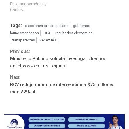
En «Latinoamérica y
Caribe»
Tags:
elecciones presidenciales
gobiernos
latinoamericanos
OEA
resultados electorales
transparentes
Venezuela
Previous:
Continue
Ministerio Público solicita investigar «hechos
Reading
delictivos» en Los Teques
Next:
BCV redujo monto de intervención a $75 millones
REGIONALES
ÚLTIMA HORA
este #29Jul
Reparan hundimiento de la
«Juan Bautista Arismendi» a
la altura de Macho Muerto
3
REGIONALES
TECNOLOGÍA
ÚLTIMA HORA