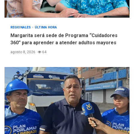
REGIONALES
TECNOLOGÍA
ÚLTIMA HORA
Fedecámaras NE y Unimar
trabajan en diplomado para
REGIONALES
ÚLTIMA HORA
creación y manejo de
4
Margarita será sede de Programa “Cuidadores
estadísticas de turismo
360” para aprender a atender adultos mayores
REGIONALES
ÚLTIMA HORA
agosto 8, 2026
64
Plan de contingencia hídrica
en Nueva Esparta consolida
avances en territorio
5
insular