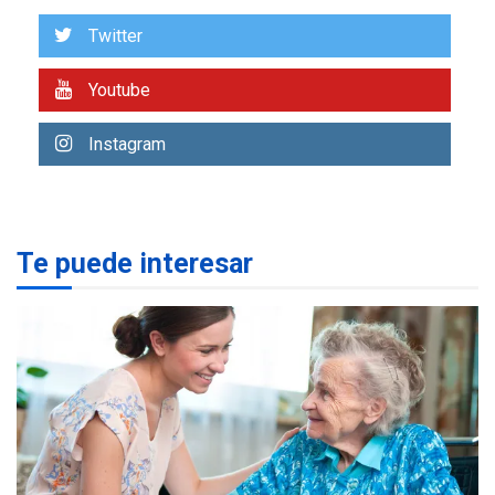
nacionalización de
7
mercancías
Twitter
REGIONALES
ÚLTIMA HORA
Youtube
Margarita será sede de
Programa “Cuidadores 360”
Instagram
para aprender a atender
1
adultos mayores
REGIONALES
ÚLTIMA HORA
Mariño fortalece capacidad
Te puede interesar
operativa con flota
vehicular de 60 unidades
adquiridas en un año de
2
gestión
REGIONALES
ÚLTIMA HORA
Reparan hundimiento de la
«Juan Bautista Arismendi» a
la altura de Macho Muerto
3