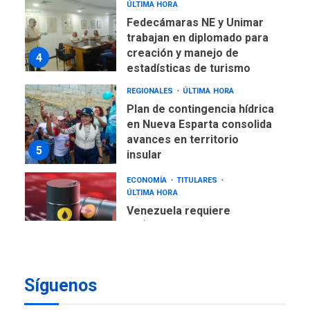
ÚLTIMA HORA
Fedecámaras NE y Unimar
trabajan en diplomado para
creación y manejo de
4
estadísticas de turismo
REGIONALES
ÚLTIMA HORA
Plan de contingencia hídrica
en Nueva Esparta consolida
avances en territorio
5
insular
ECONOMÍA
TITULARES
ÚLTIMA HORA
Venezuela requiere
US$183.000 millones para
6
alcanzar 3 millones de bdp
ECONOMÍA
ÚLTIMA HORA
Síguenos
Puerto de La Guaira
operativo y sin paralizarse