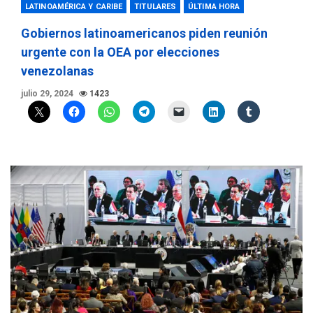
LATINOAMÉRICA Y CARIBE
TITULARES
ÚLTIMA HORA
Gobiernos latinoamericanos piden reunión
urgente con la OEA por elecciones
venezolanas
julio 29, 2024
1423