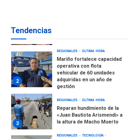
mercancías
REGIONALES
ÚLTIMA HORA
Margarita será sede de
Programa “Cuidadores 360”
Tendencias
para aprender a atender
1
adultos mayores
REGIONALES
ÚLTIMA HORA
Mariño fortalece capacidad
operativa con flota
vehicular de 60 unidades
adquiridas en un año de
2
gestión
REGIONALES
ÚLTIMA HORA
Reparan hundimiento de la
«Juan Bautista Arismendi» a
la altura de Macho Muerto
3
REGIONALES
TECNOLOGÍA