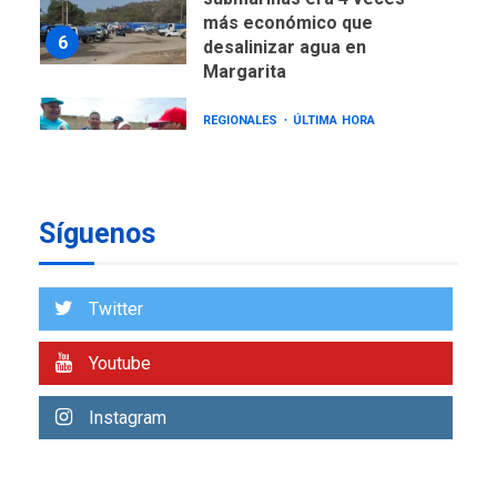
más económico que
6
desalinizar agua en
Margarita
REGIONALES
ÚLTIMA HORA
Gobernadora llevó tanques
de almacenamiento de agua
a Corazón de Mi Patria
7
Síguenos
NACIONALES
TITULARES
ÚLTIMA HORA
Más de 50 mil viviendas
Twitter
fueron evaluadas en
estados afectados por los
1
Youtube
terremotos
NACIONALES
TITULARES
Instagram
ÚLTIMA HORA
Más de 1.500 personas son
reportadas como