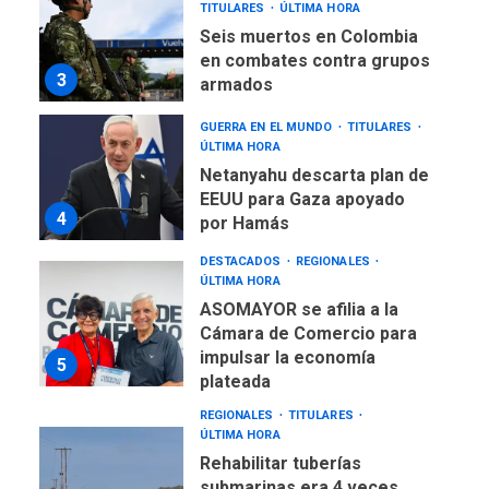
TITULARES
ÚLTIMA HORA
Seis muertos en Colombia
en combates contra grupos
3
armados
GUERRA EN EL MUNDO
TITULARES
ÚLTIMA HORA
Netanyahu descarta plan de
EEUU para Gaza apoyado
4
por Hamás
DESTACADOS
REGIONALES
ÚLTIMA HORA
ASOMAYOR se afilia a la
Cámara de Comercio para
impulsar la economía
5
plateada
REGIONALES
TITULARES
ÚLTIMA HORA
Rehabilitar tuberías
submarinas era 4 veces