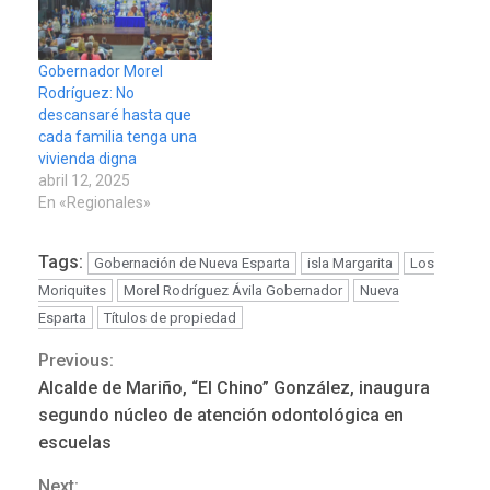
Gobernador Morel
Rodríguez: No
descansaré hasta que
cada familia tenga una
vivienda digna
abril 12, 2025
En «Regionales»
Tags:
Gobernación de Nueva Esparta
isla Margarita
Los
Moriquites
Morel Rodríguez Ávila Gobernador
Nueva
Esparta
Títulos de propiedad
Previous:
Continue
Alcalde de Mariño, “El Chino” González, inaugura
Reading
segundo núcleo de atención odontológica en
LATINOAMÉRICA Y CARIBE
TITULARES
ÚLTIMA HORA
escuelas
Seis muertos en Colombia
Next:
en combates contra grupos