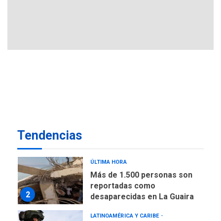
Margarita
REGIONALES
ÚLTIMA HORA
Gobernadora llevó tanques
de almacenamiento de agua
a Corazón de Mi Patria
7
NACIONALES
TITULARES
ÚLTIMA HORA
Más de 50 mil viviendas
fueron evaluadas en
estados afectados por los
1
Tendencias
terremotos
NACIONALES
TITULARES
ÚLTIMA HORA
Más de 1.500 personas son
reportadas como
2
desaparecidas en La Guaira
LATINOAMÉRICA Y CARIBE