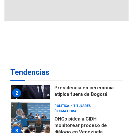
Instalan carpas metálicas
como terminales
temporales en Aeropuerto
1
de Maiquetía
LATINOAMÉRICA Y CARIBE
TITULARES
ÚLTIMA HORA
De la Espriella asumirá
Presidencia en ceremonia
2
atípica fuera de Bogotá
Tendencias
POLÍTICA
TITULARES
ÚLTIMA HORA
ONGs piden a CIDH
monitorear proceso de
3
diálogo en Venezuela
POLÍTICA
TITULARES
ÚLTIMA HORA
Gobierno y AN2015 en