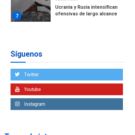
ÚLTIMA HORA
Instalan carpas metálicas
como terminales
temporales en Aeropuerto
1
de Maiquetía
LATINOAMÉRICA Y CARIBE
TITULARES
ÚLTIMA HORA
De la Espriella asumirá
Síguenos
Presidencia en ceremonia
2
atípica fuera de Bogotá
Twitter
POLÍTICA
TITULARES
ÚLTIMA HORA
Youtube
ONGs piden a CIDH
monitorear proceso de
3
diálogo en Venezuela
Instagram
POLÍTICA
TITULARES
ÚLTIMA HORA
Gobierno y AN2015 en