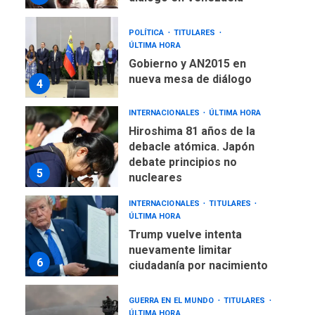
nueva mesa de diálogo
4
INTERNACIONALES
ÚLTIMA HORA
Hiroshima 81 años de la
debacle atómica. Japón
debate principios no
5
nucleares
INTERNACIONALES
TITULARES
ÚLTIMA HORA
Trump vuelve intenta
nuevamente limitar
6
ciudadanía por nacimiento
GUERRA EN EL MUNDO
TITULARES
ÚLTIMA HORA
Ucrania y Rusia intensifican
ofensivas de largo alcance
7
NACIONALES
TITULARES