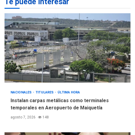
Te puede interesar
nueva mesa de diálogo
4
INTERNACIONALES
ÚLTIMA HORA
Hiroshima 81 años de la
debacle atómica. Japón
debate principios no
5
nucleares
NACIONALES
TITULARES
ÚLTIMA HORA
Instalan carpas metálicas como terminales
temporales en Aeropuerto de Maiquetía
agosto 7, 2026
148