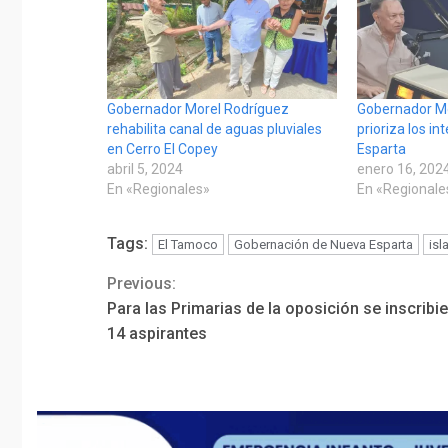
Gobernador Morel Rodríguez
Gobernador Mo
rehabilita canal de aguas pluviales
prioriza los i
en Cerro El Copey
Esparta
abril 5, 2024
enero 16, 202
En «Regionales»
En «Regionale
Tags:
El Tamoco
Gobernación de Nueva Esparta
isl
Previous:
Continue
Para las Primarias de la oposición se inscribi
Reading
14 aspirantes