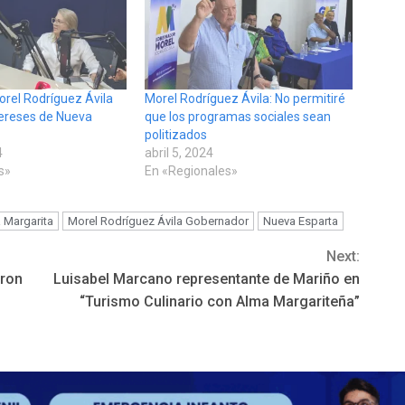
rel Rodríguez Ávila
Morel Rodríguez Ávila: No permitiré
ntereses de Nueva
que los programas sociales sean
politizados
4
abril 5, 2024
s»
En «Regionales»
a Margarita
Morel Rodríguez Ávila Gobernador
Nueva Esparta
Next:
eron
Luisabel Marcano representante de Mariño en
“Turismo Culinario con Alma Margariteña”