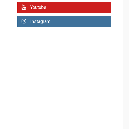
REGIONALES
ÚLTIMA HORA
Youtube
Plan de contingencia
hídrica en Nueva
Instagram
Esparta consolida
avances en territorio
6
insular
ECONOMÍA
TITULARES
ÚLTIMA HORA
Venezuela requiere
US$183.000 millones
para alcanzar 3
7
millones de bdp
REGIONALES
ÚLTIMA HORA
Libro de Guadalupe
Burelli eleva sus
velas en Margarita
1
REGIONALES
ÚLTIMA HORA