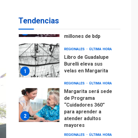
ECONOMÍA
TITULARES
ÚLTIMA HORA
Venezuela requiere
Tendencias
US$183.000 millones
para alcanzar 3
7
millones de bdp
REGIONALES
ÚLTIMA HORA
Libro de Guadalupe
Burelli eleva sus
velas en Margarita
1
REGIONALES
ÚLTIMA HORA
Margarita será sede
de Programa
“Cuidadores 360”
para aprender a
2
atender adultos
mayores
REGIONALES
ÚLTIMA HORA