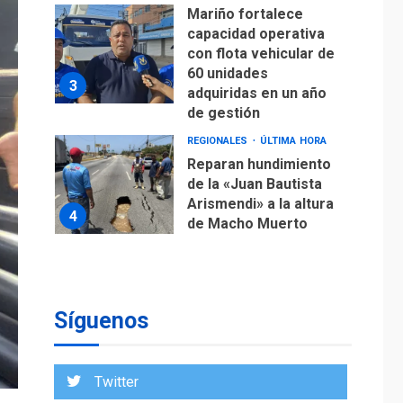
Mariño fortalece
capacidad operativa
con flota vehicular de
60 unidades
3
adquiridas en un año
de gestión
REGIONALES
ÚLTIMA HORA
Reparan hundimiento
de la «Juan Bautista
Arismendi» a la altura
4
de Macho Muerto
REGIONALES
TECNOLOGÍA
ÚLTIMA HORA
Fedecámaras NE y
Unimar trabajan en
Síguenos
diplomado para
creación y manejo de
5
estadísticas de
Twitter
turismo