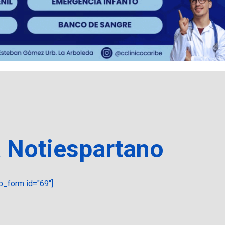
a Notiespartano
_form id="69"]