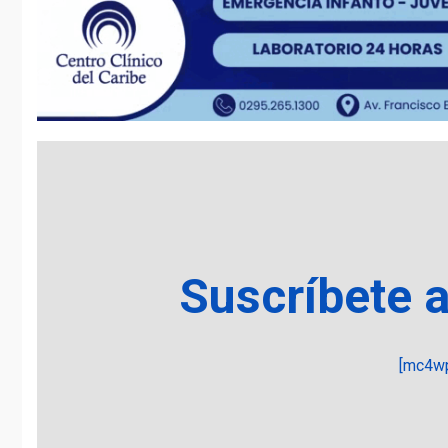
Suscríbete 
[mc4wp