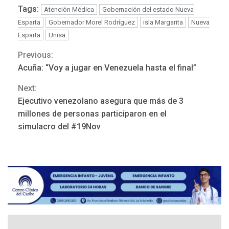
Tags:
Atención Médica
Gobernación del estado Nueva
Esparta
Gobernador Morel Rodríguez
isla Margarita
Nueva
Esparta
Unisa
Previous:
Continue
Acuña: “Voy a jugar en Venezuela hasta el final”
Reading
Next:
Ejecutivo venezolano asegura que más de 3
millones de personas participaron en el
ÚLTIMA HORA
simulacro del #19Nov
Hutíes de Yemen dicen que
atacaron dos petroleros
sauditas
3
REGIONALES
ÚLTIMA HORA
Instituciones estadales se
suman al Plan Agosto de
Escuelas Abiertas 2026
4