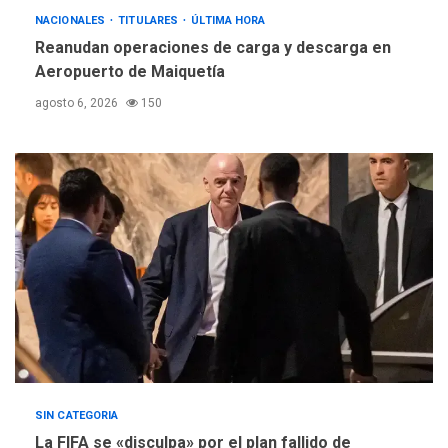
REGIONALES
ÚLTIMA HORA
NACIONALES
TITULARES
ÚLTIMA HORA
Instituciones estadales se
Reanudan operaciones de carga y descarga en
suman al Plan Agosto de
Aeropuerto de Maiquetía
Escuelas Abiertas 2026
4
agosto 6, 2026
150
REGIONALES
TITULARES
ÚLTIMA HORA
Concejo Municipal de
Mariño respalda a Cámara
de Comercio para reforma
5
de Ley de Puerto Libre
SIN CATEGORIA
La FIFA se «disculpa» por el plan fallido de