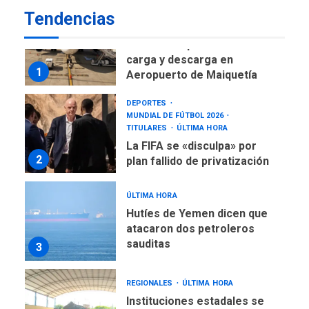
Tendencias
NACIONALES
TITULARES
ÚLTIMA HORA
Reanudan operaciones de
carga y descarga en
1
Aeropuerto de Maiquetía
DEPORTES
MUNDIAL DE FÚTBOL 2026
TITULARES
ÚLTIMA HORA
La FIFA se «disculpa» por
2
plan fallido de privatización
ÚLTIMA HORA
Hutíes de Yemen dicen que
atacaron dos petroleros
sauditas
3
REGIONALES
ÚLTIMA HORA
Instituciones estadales se