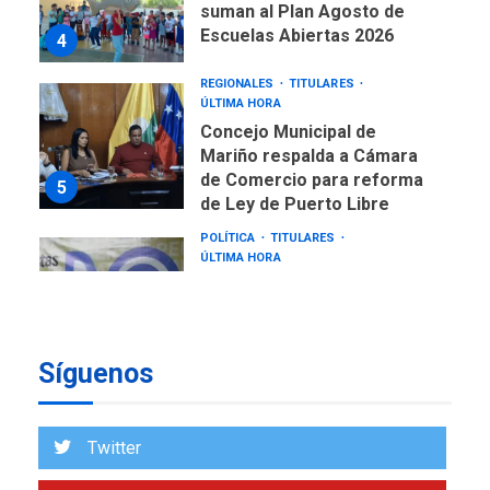
suman al Plan Agosto de
Escuelas Abiertas 2026
4
REGIONALES
TITULARES
ÚLTIMA HORA
Concejo Municipal de
Mariño respalda a Cámara
de Comercio para reforma
5
de Ley de Puerto Libre
POLÍTICA
TITULARES
ÚLTIMA HORA
CNP plantea incluir Libertad
de Expresión en agenda de
negociación con comisión
6
de AN 2015
Síguenos
DESTACADOS
NACIONALES
ÚLTIMA HORA
Gobierno nacional y
Twitter
regional nos respaldaron
desde el primer momento