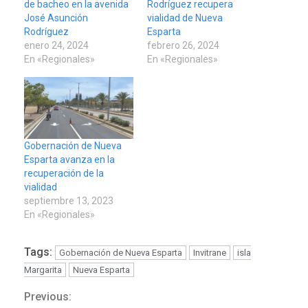
de bacheo en la avenida
Rodríguez recupera
José Asunción
vialidad de Nueva
Rodríguez
Esparta
enero 24, 2024
febrero 26, 2024
En «Regionales»
En «Regionales»
Gobernación de Nueva
Esparta avanza en la
recuperación de la
vialidad
septiembre 13, 2023
En «Regionales»
Tags:
Gobernación de Nueva Esparta
Invitrane
isla
Margarita
Nueva Esparta
POLÍTICA
TITULARES
ÚLTIMA HORA
Previous:
Continue