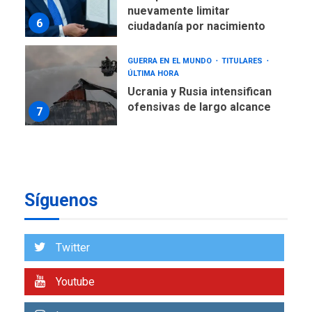
GUERRA EN EL MUNDO
TITULARES
ÚLTIMA HORA
Ucrania y Rusia intensifican
ofensivas de largo alcance
7
NACIONALES
TITULARES
ÚLTIMA HORA
Instalan carpas metálicas
como terminales
temporales en Aeropuerto
1
de Maiquetía
Síguenos
LATINOAMÉRICA Y CARIBE
TITULARES
ÚLTIMA HORA
De la Espriella asumirá
Twitter
Presidencia en ceremonia
2
atípica fuera de Bogotá
Youtube
POLÍTICA
TITULARES
ÚLTIMA HORA