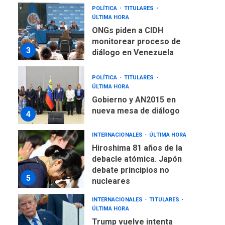
ONGs piden a CIDH
monitorear proceso de
3
diálogo en Venezuela
POLÍTICA
TITULARES
ÚLTIMA HORA
Gobierno y AN2015 en
nueva mesa de diálogo
4
INTERNACIONALES
ÚLTIMA HORA
Hiroshima 81 años de la
debacle atómica. Japón
debate principios no
5
nucleares
INTERNACIONALES
TITULARES
ÚLTIMA HORA
Trump vuelve intenta
nuevamente limitar
6
ciudadanía por nacimiento