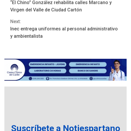
ONGs piden a CIDH
“El Chino” González rehabilita calles Marcano y
monitorear proceso de
Reading
Virgen del Valle de Ciudad Cartón
3
diálogo en Venezuela
Next:
POLÍTICA
TITULARES
Inec entrega uniformes al personal administrativo
ÚLTIMA HORA
y ambientalista
Gobierno y AN2015 en
nueva mesa de diálogo
4
INTERNACIONALES
ÚLTIMA HORA
Hiroshima 81 años de la
debacle atómica. Japón
debate principios no
5
nucleares
INTERNACIONALES
TITULARES
ÚLTIMA HORA
Trump vuelve intenta
nuevamente limitar
6
ciudadanía por nacimiento
Suscríbete a Notiespartano