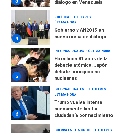
nueva mesa de diálogo
4
INTERNACIONALES
ÚLTIMA HORA
Hiroshima 81 años de la
debacle atómica. Japón
debate principios no
5
nucleares
INTERNACIONALES
TITULARES
ÚLTIMA HORA
Trump vuelve intenta
nuevamente limitar
6
ciudadanía por nacimiento
GUERRA EN EL MUNDO
TITULARES
ÚLTIMA HORA
Ucrania y Rusia intensifican
ofensivas de largo alcance
7
NACIONALES
TITULARES