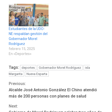
Estudiantes de la UDO-
NE respaldan gestión del
Gobernador Morel
Rodríguez
febrero 15, 2025
En «Deportes»
POLÍTICA
TITULARES
ÚLTIMA HORA
Tags:
deportes
Gobernador Morel Rodríguez
isla
ONGs piden a CIDH
Margarita
Nueva Esparta
monitorear proceso de
3
Previous:
diálogo en Venezuela
Continue
Alcalde José Antonio González El Chino atendió
Reading
más de 200 personas con planes de salud
POLÍTICA
TITULARES
ÚLTIMA HORA
Next:
Gobierno y AN2015 en