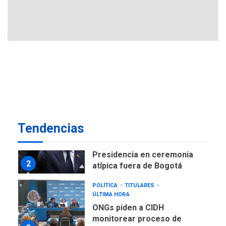
ÚLTIMA HORA
Instalan carpas metálicas
como terminales
temporales en Aeropuerto
1
de Maiquetía
LATINOAMÉRICA Y CARIBE
TITULARES
ÚLTIMA HORA
De la Espriella asumirá
Presidencia en ceremonia
2
atípica fuera de Bogotá
Tendencias
POLÍTICA
TITULARES
ÚLTIMA HORA
ONGs piden a CIDH
monitorear proceso de
3
diálogo en Venezuela
POLÍTICA
TITULARES
ÚLTIMA HORA
Gobierno y AN2015 en