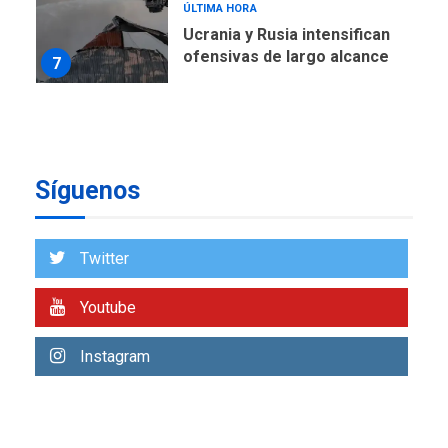
ÚLTIMA HORA
Instalan carpas metálicas
como terminales
temporales en Aeropuerto
1
de Maiquetía
LATINOAMÉRICA Y CARIBE
TITULARES
ÚLTIMA HORA
De la Espriella asumirá
Síguenos
Presidencia en ceremonia
2
atípica fuera de Bogotá
Twitter
POLÍTICA
TITULARES
ÚLTIMA HORA
ONGs piden a CIDH
Youtube
monitorear proceso de
3
diálogo en Venezuela
Instagram
POLÍTICA
TITULARES
ÚLTIMA HORA
Gobierno y AN2015 en