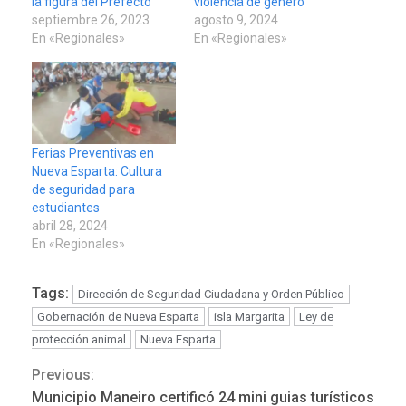
la figura del Prefecto”
violencia de género
septiembre 26, 2023
agosto 9, 2024
En «Regionales»
En «Regionales»
Ferias Preventivas en
Nueva Esparta: Cultura
de seguridad para
estudiantes
abril 28, 2024
En «Regionales»
Tags:
Dirección de Seguridad Ciudadana y Orden Público
Gobernación de Nueva Esparta
isla Margarita
Ley de
protección animal
Nueva Esparta
Previous:
Continue
Municipio Maneiro certificó 24 mini guias turísticos