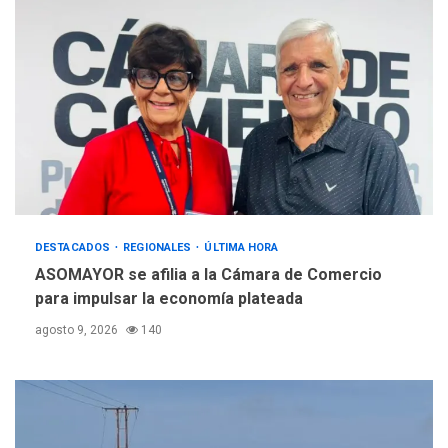
REGIONALES
ÚLTIMA HORA
Alcaldía de Maneiro sigue
atendiendo falta de agua
con plan de contingencia
5
DESTACADOS
REGIONALES
ÚLTIMA HORA
ASOMAYOR se afilia a la Cámara de Comercio
para impulsar la economía plateada
agosto 9, 2026
140