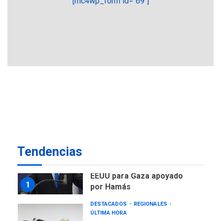
[mc4wp_form id="69"]
OPINIÓN
ÚLTIMA HORA
Pesadilla hídrica, por
Manuel Avila
6
POLÍTICA
ÚLTIMA HORA
Delcy Rodríguez designa
nuevo presidente de
Corpoelec y nuevo
viceministro de Servicios
7
Eléctricos
GUERRA EN EL MUNDO
TITULARES
Tendencias
ÚLTIMA HORA
Netanyahu descarta plan de
EEUU para Gaza apoyado
1
por Hamás
DESTACADOS
REGIONALES
ÚLTIMA HORA