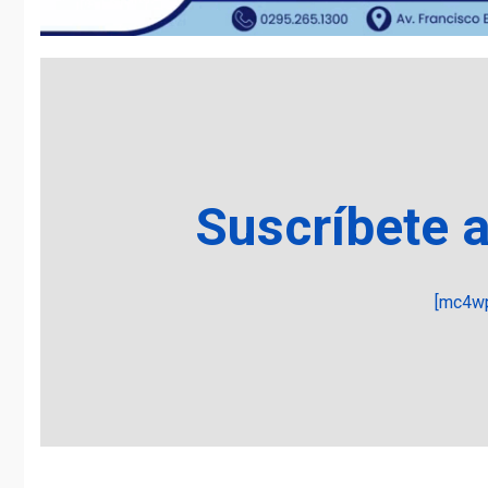
Suscríbete 
[mc4wp