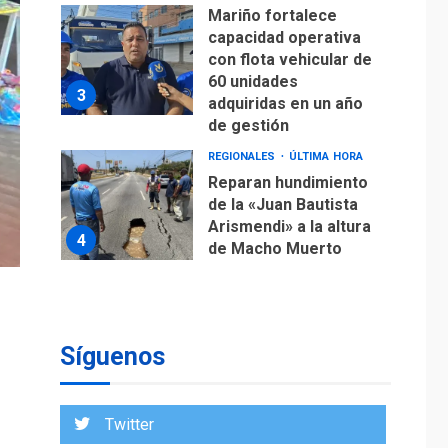
Mariño fortalece
capacidad operativa
con flota vehicular de
60 unidades
3
adquiridas en un año
de gestión
REGIONALES
ÚLTIMA HORA
Reparan hundimiento
de la «Juan Bautista
Arismendi» a la altura
4
de Macho Muerto
REGIONALES
TECNOLOGÍA
ÚLTIMA HORA
Fedecámaras NE y
Unimar trabajan en
Síguenos
diplomado para
creación y manejo de
5
estadísticas de
Twitter
turismo