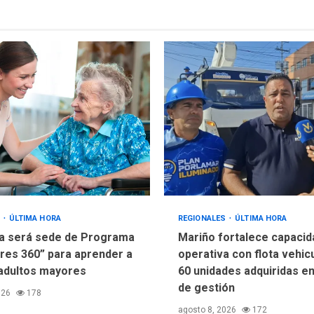
S
ÚLTIMA HORA
REGIONALES
ÚLTIMA HORA
a será sede de Programa
Mariño fortalece capacid
res 360” para aprender a
operativa con flota vehic
adultos mayores
60 unidades adquiridas e
de gestión
026
178
agosto 8, 2026
172