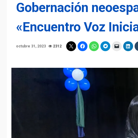
Gobernación neoespa
«Encuentro Voz Inici
octubre 31, 2023
2312