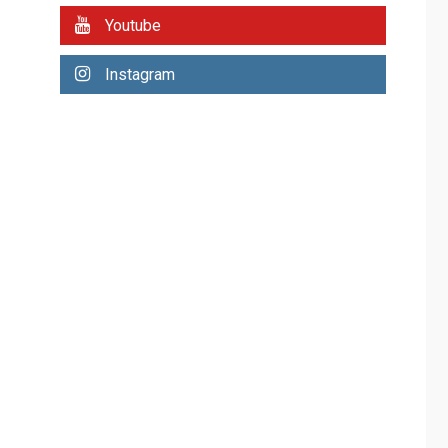
REGIONALES
ÚLTIMA HORA
Youtube
Plan de contingencia
hídrica en Nueva
Instagram
Esparta consolida
avances en territorio
6
insular
ECONOMÍA
TITULARES
ÚLTIMA HORA
Venezuela requiere
US$183.000 millones
para alcanzar 3
7
millones de bdp
REGIONALES
ÚLTIMA HORA
Libro de Guadalupe
Burelli eleva sus
velas en Margarita
1
REGIONALES
ÚLTIMA HORA