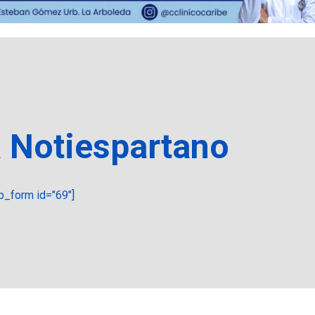
a Notiespartano
_form id="69"]