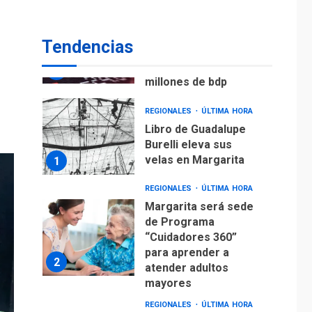
ECONOMÍA
TITULARES
ÚLTIMA HORA
Venezuela requiere
Tendencias
US$183.000 millones
para alcanzar 3
7
millones de bdp
REGIONALES
ÚLTIMA HORA
Libro de Guadalupe
Burelli eleva sus
velas en Margarita
1
REGIONALES
ÚLTIMA HORA
Margarita será sede
de Programa
“Cuidadores 360”
para aprender a
2
atender adultos
mayores
REGIONALES
ÚLTIMA HORA