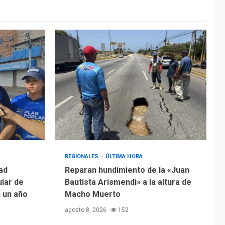
REGIONALES
ÚLTIMA HORA
ad
Reparan hundimiento de la «Juan
ular de
Bautista Arismendi» a la altura de
n un año
Macho Muerto
agosto 8, 2026
152