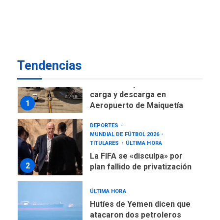
Gobierno nacional y
regional nos respaldaron
desde el primer momento
7
tras terremotos del 24J
asegura Gustavo Duque
Tendencias
NACIONALES
TITULARES
ÚLTIMA HORA
Reanudan operaciones de
carga y descarga en
1
Aeropuerto de Maiquetía
DEPORTES
MUNDIAL DE FÚTBOL 2026
TITULARES
ÚLTIMA HORA
La FIFA se «disculpa» por
2
plan fallido de privatización
ÚLTIMA HORA
Hutíes de Yemen dicen que
atacaron dos petroleros