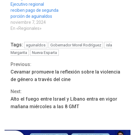
Ejecutivo regional
reciben pago de segunda
porción de aguinaldos
noviembre 7, 2024
En «Regionales»
Tags:
aguinaldos
Gobernador Morel Rodríguez
isla
Margarita
Nueva Esparta
Previous:
Continue
Cevamar promueve la reflexión sobre la violencia
Reading
de género a través del cine
Next:
Alto el fuego entre Israel y Líbano entra en vigor
ÚLTIMA HORA
mañana miércoles a las 8 GMT
Hutíes de Yemen dicen que
atacaron dos petroleros
sauditas
3