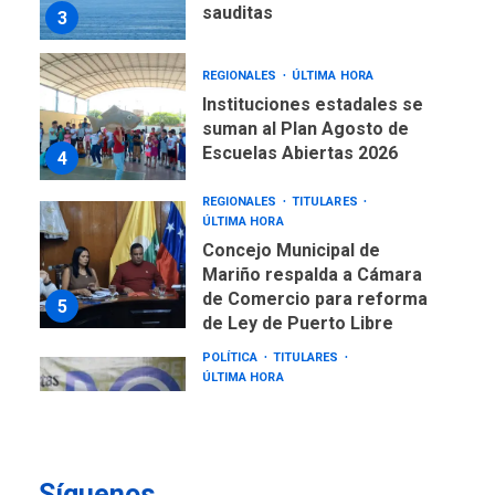
sauditas
3
REGIONALES
ÚLTIMA HORA
Instituciones estadales se
suman al Plan Agosto de
Escuelas Abiertas 2026
4
REGIONALES
TITULARES
ÚLTIMA HORA
Concejo Municipal de
Mariño respalda a Cámara
de Comercio para reforma
5
de Ley de Puerto Libre
POLÍTICA
TITULARES
ÚLTIMA HORA
CNP plantea incluir Libertad
de Expresión en agenda de
negociación con comisión
6
de AN 2015
Síguenos