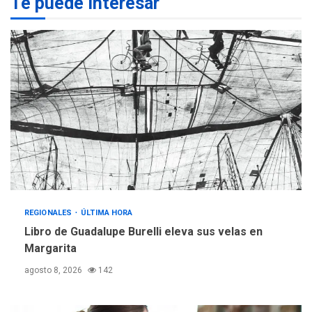
Te puede interesar
Margarita será sede de
Programa “Cuidadores 360”
para aprender a atender
2
adultos mayores
REGIONALES
ÚLTIMA HORA
Mariño fortalece capacidad
operativa con flota
vehicular de 60 unidades
adquiridas en un año de
3
gestión
REGIONALES
ÚLTIMA HORA
Reparan hundimiento de la
«Juan Bautista Arismendi» a
REGIONALES
ÚLTIMA HORA
la altura de Macho Muerto
Libro de Guadalupe Burelli eleva sus velas en
4
Margarita
REGIONALES
TECNOLOGÍA
agosto 8, 2026
142
ÚLTIMA HORA
Fedecámaras NE y Unimar
trabajan en diplomado para