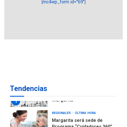
[mc4wp_form id="69"]
REGIONALES
ÚLTIMA HORA
Plan de contingencia hídrica
en Nueva Esparta consolida
avances en territorio
6
insular
ECONOMÍA
TITULARES
ÚLTIMA HORA
Venezuela requiere
US$183.000 millones para
7
alcanzar 3 millones de bdp
REGIONALES
ÚLTIMA HORA
Tendencias
Libro de Guadalupe Burelli
eleva sus velas en
Margarita
1
REGIONALES
ÚLTIMA HORA
Margarita será sede de
Programa “Cuidadores 360”