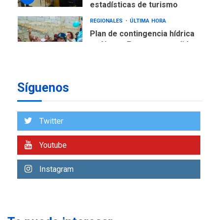
estadísticas de turismo
REGIONALES
ÚLTIMA HORA
Plan de contingencia hídrica
en Nueva Esparta consolida
avances en territorio
6
insular
Síguenos
ECONOMÍA
TITULARES
ÚLTIMA HORA
Venezuela requiere
US$183.000 millones para
Twitter
7
alcanzar 3 millones de bdp
Youtube
REGIONALES
ÚLTIMA HORA
Libro de Guadalupe Burelli
Instagram
eleva sus velas en
Margarita
1
REGIONALES
ÚLTIMA HORA