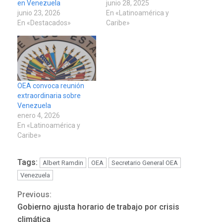
en Venezuela
junio 28, 2025
junio 23, 2026
En «Latinoamérica y
En «Destacados»
Caribe»
OEA convoca reunión
extraordinaria sobre
Venezuela
enero 4, 2026
En «Latinoamérica y
Caribe»
Tags:
Albert Ramdin
OEA
Secretario General OEA
Venezuela
Previous:
Continue
Gobierno ajusta horario de trabajo por crisis
Reading
climática