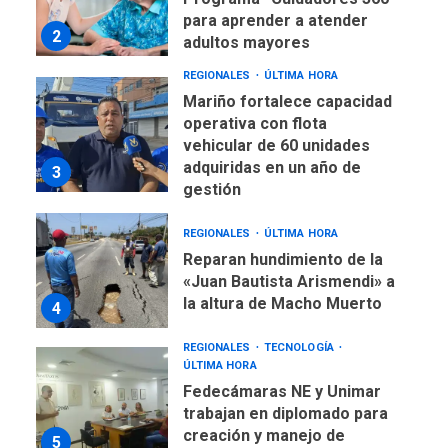
para aprender a atender
2
adultos mayores
REGIONALES
ÚLTIMA HORA
Mariño fortalece capacidad
operativa con flota
vehicular de 60 unidades
adquiridas en un año de
3
gestión
REGIONALES
ÚLTIMA HORA
Reparan hundimiento de la
«Juan Bautista Arismendi» a
la altura de Macho Muerto
4
REGIONALES
TECNOLOGÍA
ÚLTIMA HORA
Fedecámaras NE y Unimar
trabajan en diplomado para
creación y manejo de
5