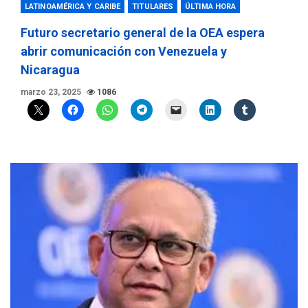
LATINOAMÉRICA Y CARIBE
TITULARES
ÚLTIMA HORA
Futuro secretario general de la OEA espera
abrir comunicación con Venezuela y
Nicaragua
marzo 23, 2025
1086