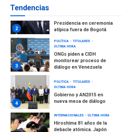
LATINOAMÉRICA Y CARIBE
Tendencias
TITULARES
ÚLTIMA HORA
De la Espriella asumirá
Presidencia en ceremonia
2
atípica fuera de Bogotá
POLÍTICA
TITULARES
ÚLTIMA HORA
ONGs piden a CIDH
monitorear proceso de
3
diálogo en Venezuela
POLÍTICA
TITULARES
ÚLTIMA HORA
Gobierno y AN2015 en
nueva mesa de diálogo
4
INTERNACIONALES
ÚLTIMA HORA
Hiroshima 81 años de la
debacle atómica. Japón