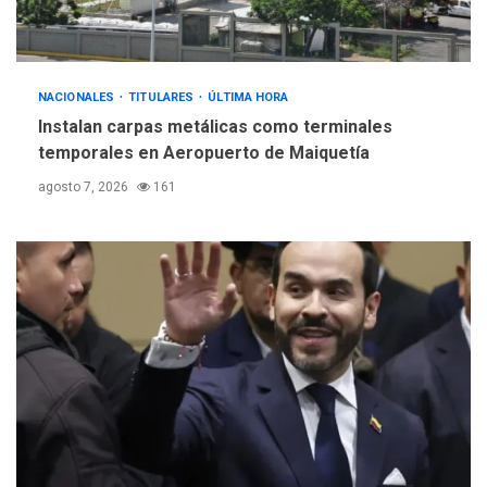
debate principios no
5
nucleares
NACIONALES
TITULARES
ÚLTIMA HORA
Instalan carpas metálicas como terminales
temporales en Aeropuerto de Maiquetía
agosto 7, 2026
161