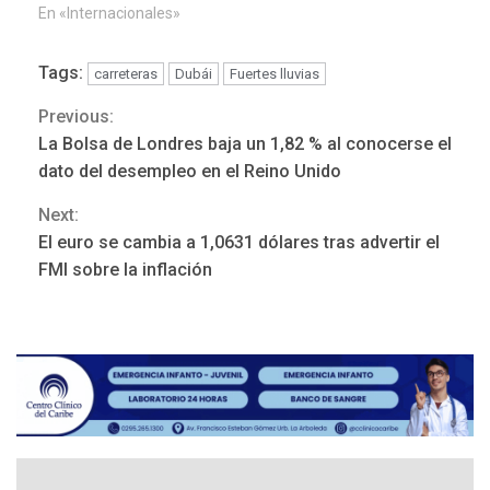
En «Internacionales»
Tags:
carreteras
Dubái
Fuertes lluvias
Previous:
Continue
La Bolsa de Londres baja un 1,82 % al conocerse el
POLÍTICA
TITULARES
Reading
ÚLTIMA HORA
dato del desempleo en el Reino Unido
ONGs piden a CIDH
Next:
monitorear proceso de
3
diálogo en Venezuela
El euro se cambia a 1,0631 dólares tras advertir el
FMI sobre la inflación
POLÍTICA
TITULARES
ÚLTIMA HORA
Gobierno y AN2015 en
nueva mesa de diálogo
4
INTERNACIONALES
ÚLTIMA HORA
Hiroshima 81 años de la
debacle atómica. Japón