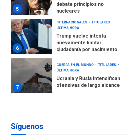
debate principios no
5
nucleares
INTERNACIONALES
TITULARES
ÚLTIMA HORA
Trump vuelve intenta
nuevamente limitar
6
ciudadanía por nacimiento
GUERRA EN EL MUNDO
TITULARES
ÚLTIMA HORA
Ucrania y Rusia intensifican
ofensivas de largo alcance
7
NACIONALES
TITULARES
ÚLTIMA HORA
Instalan carpas metálicas
como terminales
Síguenos
temporales en Aeropuerto
1
de Maiquetía