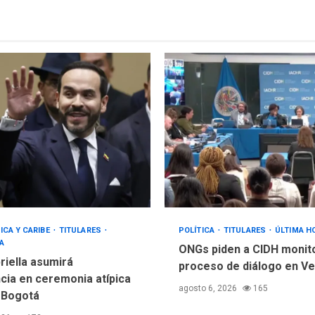
ICA Y CARIBE
TITULARES
POLÍTICA
TITULARES
ÚLTIMA H
A
ONGs piden a CIDH monit
riella asumirá
proceso de diálogo en V
cia en ceremonia atípica
agosto 6, 2026
165
 Bogotá