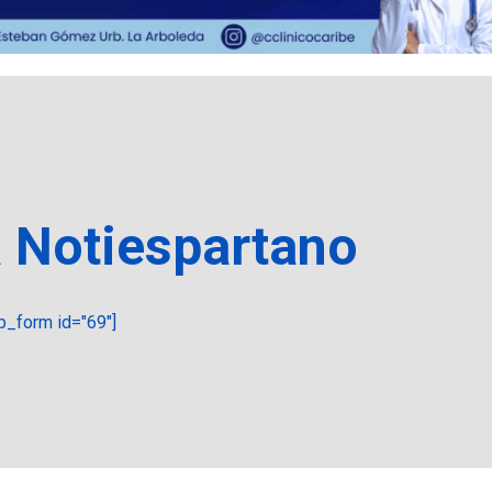
a Notiespartano
_form id="69"]