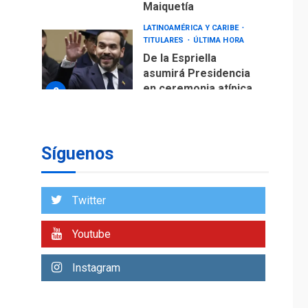
Maiquetía
LATINOAMÉRICA Y CARIBE
TITULARES
ÚLTIMA HORA
De la Espriella
asumirá Presidencia
en ceremonia atípica
2
fuera de Bogotá
POLÍTICA
TITULARES
ÚLTIMA HORA
Síguenos
ONGs piden a CIDH
monitorear proceso
de diálogo en
3
Twitter
Venezuela
POLÍTICA
TITULARES
Youtube
ÚLTIMA HORA
Gobierno y AN2015 en
Instagram
nueva mesa de
4
diálogo
INTERNACIONALES