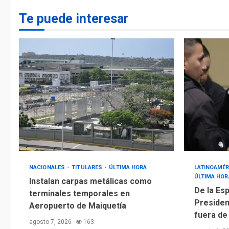
Te puede interesar
NACIONALES
TITULARES
ÚLTIMA HORA
LATINOAMÉR
ÚLTIMA HOR
Instalan carpas metálicas como
De la Esp
terminales temporales en
Presiden
Aeropuerto de Maiquetía
fuera de
agosto 7, 2026
163