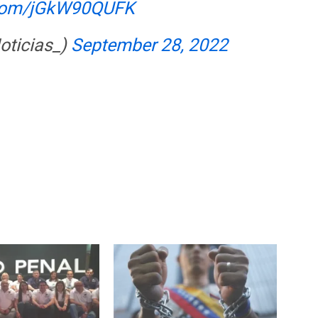
r.com/jGkW90QUFK
oticias_)
September 28, 2022