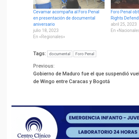
Cevamar acompaña al Foro Penal
Foro Penal obt
en presentación de documental
Rights Defend
aniversario
abril 25, 2023
julio 18, 2023
En «Nacionale
En «Regionales»
Tags:
documental
Foro Penal
Previous:
Continue
Gobierno de Maduro fue el que suspendió vue
Reading
de Wingo entre Caracas y Bogotá