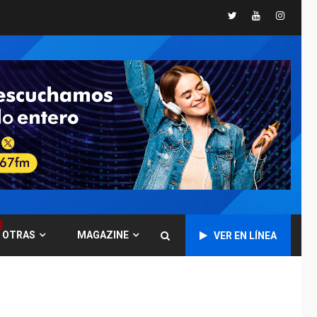
Twitter
Youtube
Instagr
GUERRA EN EL MUNDO
TITULARES
ÚLTIMA HORA
Ucrania y Rusia
intensifican
ofensivas de largo
7
alcance
NACIONALES
TITULARES
ÚLTIMA HORA
Instalan carpas
metálicas como
terminales
temporales en
1
Aeropuerto de
Maiquetía
OTRAS
MAGAZINE
VER EN LÍNEA
LATINOAMÉRICA Y CARIBE
TITULARES
ÚLTIMA HORA
De la Espriella
asumirá Presidencia
en ceremonia atípica
2