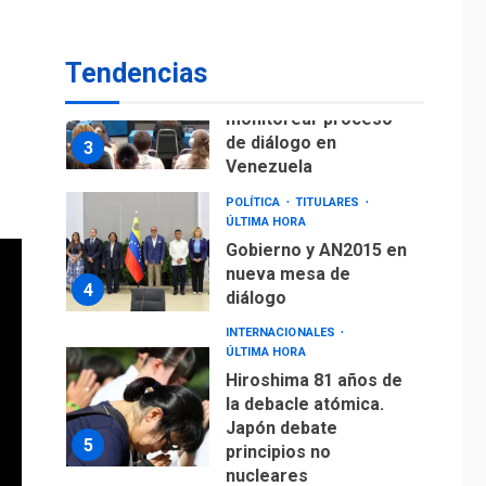
fuera de Bogotá
POLÍTICA
TITULARES
Tendencias
ÚLTIMA HORA
ONGs piden a CIDH
monitorear proceso
de diálogo en
3
Venezuela
POLÍTICA
TITULARES
ÚLTIMA HORA
Gobierno y AN2015 en
nueva mesa de
4
diálogo
INTERNACIONALES
ÚLTIMA HORA
Hiroshima 81 años de
la debacle atómica.
Japón debate
5
principios no
nucleares