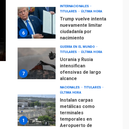
INTERNACIONALES
TITULARES
ÚLTIMA HORA
Trump vuelve intenta
nuevamente limitar
ciudadanía por
6
nacimiento
GUERRA EN EL MUNDO
TITULARES
ÚLTIMA HORA
Ucrania y Rusia
intensifican
ofensivas de largo
7
alcance
NACIONALES
TITULARES
ÚLTIMA HORA
Instalan carpas
metálicas como
terminales
temporales en
1
Aeropuerto de