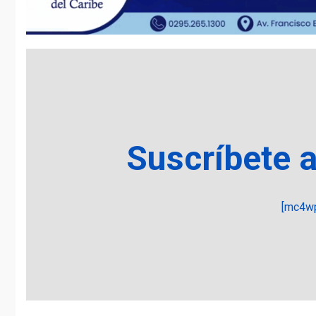
Suscríbete 
[mc4wp