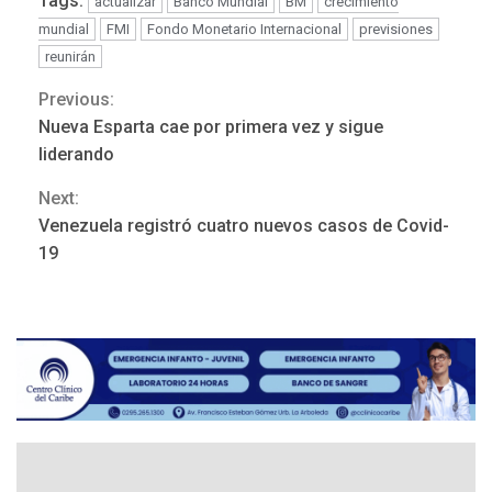
Tags:
actualizar
Banco Mundial
BM
crecimiento
mundial
FMI
Fondo Monetario Internacional
previsiones
reunirán
Previous:
Continue
Nueva Esparta cae por primera vez y sigue
POLÍTICA
TITULARES
Reading
ÚLTIMA HORA
liderando
ONGs piden a CIDH
Next:
monitorear proceso de
3
diálogo en Venezuela
Venezuela registró cuatro nuevos casos de Covid-
19
POLÍTICA
TITULARES
ÚLTIMA HORA
Gobierno y AN2015 en
nueva mesa de diálogo
4
INTERNACIONALES
ÚLTIMA HORA
Hiroshima 81 años de la
debacle atómica. Japón
debate principios no