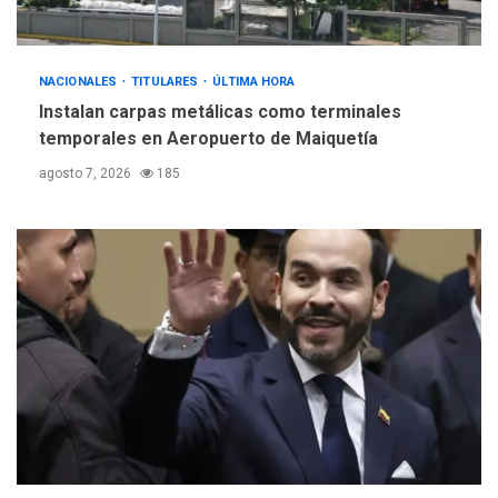
debate principios no
5
nucleares
NACIONALES
TITULARES
ÚLTIMA HORA
Instalan carpas metálicas como terminales
temporales en Aeropuerto de Maiquetía
agosto 7, 2026
185