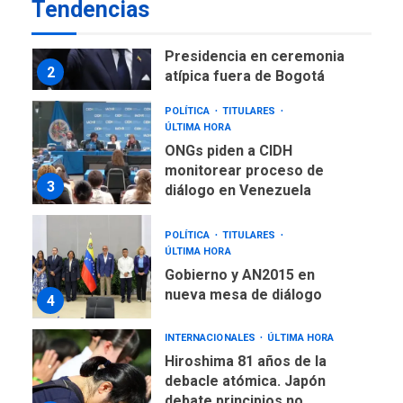
Tendencias
TITULARES
ÚLTIMA HORA
De la Espriella asumirá
Presidencia en ceremonia
2
atípica fuera de Bogotá
POLÍTICA
TITULARES
ÚLTIMA HORA
ONGs piden a CIDH
monitorear proceso de
3
diálogo en Venezuela
POLÍTICA
TITULARES
ÚLTIMA HORA
Gobierno y AN2015 en
nueva mesa de diálogo
4
INTERNACIONALES
ÚLTIMA HORA
Hiroshima 81 años de la
debacle atómica. Japón
debate principios no