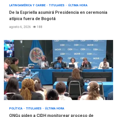
LATINOAMÉRICA Y CARIBE
TITULARES
ÚLTIMA HORA
De la Espriella asumirá Presidencia en ceremonia
atípica fuera de Bogotá
agosto 6, 2026
188
POLÍTICA
TITULARES
ÚLTIMA HORA
ONGs piden a CIDH monitorear proceso de