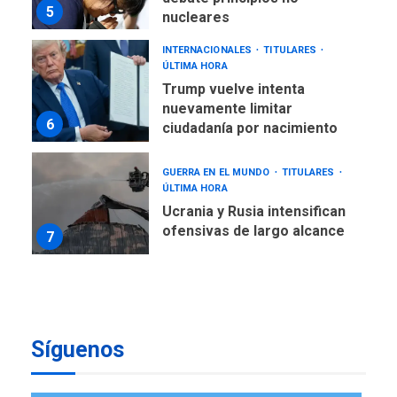
5
nucleares
INTERNACIONALES
TITULARES
ÚLTIMA HORA
Trump vuelve intenta
nuevamente limitar
6
ciudadanía por nacimiento
GUERRA EN EL MUNDO
TITULARES
ÚLTIMA HORA
Ucrania y Rusia intensifican
ofensivas de largo alcance
7
NACIONALES
TITULARES
ÚLTIMA HORA
Instalan carpas metálicas
como terminales
Síguenos
temporales en Aeropuerto
1
de Maiquetía