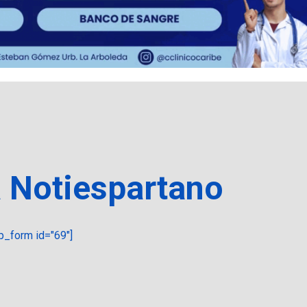
a Notiespartano
_form id="69"]