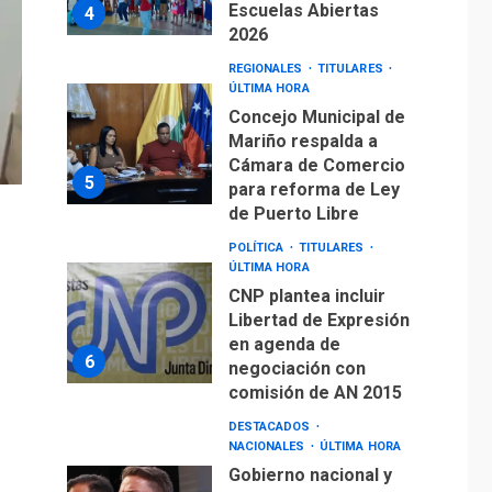
Concejo Municipal de
Mariño respalda a
Cámara de Comercio
5
para reforma de Ley
de Puerto Libre
POLÍTICA
TITULARES
ÚLTIMA HORA
CNP plantea incluir
Libertad de Expresión
en agenda de
6
negociación con
comisión de AN 2015
DESTACADOS
NACIONALES
ÚLTIMA HORA
Gobierno nacional y
regional nos
respaldaron desde el
primer momento tras
7
terremotos del 24J