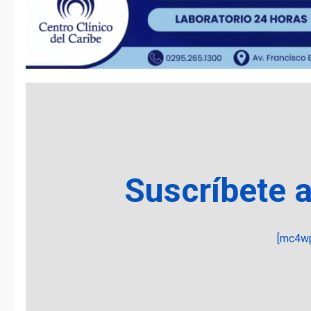
Suscríbete 
[mc4wp