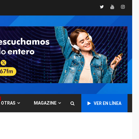
en agenda de
Twitter
Youtube
Instagr
6
negociación con
comisión de AN 2015
DESTACADOS
NACIONALES
ÚLTIMA HORA
Gobierno nacional y
regional nos
respaldaron desde el
primer momento tras
7
terremotos del 24J
asegura Gustavo
Duque
NACIONALES
TITULARES
ÚLTIMA HORA
OTRAS
MAGAZINE
VER EN LÍNEA
Reanudan
operaciones de carga
y descarga en
1
Aeropuerto de
Maiquetía