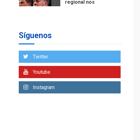
asegura Gustavo
Duque
NACIONALES
TITULARES
ÚLTIMA HORA
Reanudan
Síguenos
operaciones de carga
y descarga en
1
Aeropuerto de
Twitter
Maiquetía
DEPORTES
Youtube
MUNDIAL DE FÚTBOL 2026
TITULARES
ÚLTIMA HORA
La FIFA se «disculpa»
Instagram
por plan fallido de
2
privatización
ÚLTIMA HORA
Hutíes de Yemen
dicen que atacaron
dos petroleros
3
sauditas