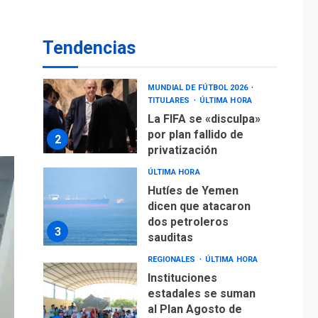
DEPORTES
MUNDIAL DE FÚTBOL 2026
TITULARES
ÚLTIMA HORA
Tendencias
La FIFA se «disculpa»
por plan fallido de
2
privatización
ÚLTIMA HORA
Hutíes de Yemen
dicen que atacaron
dos petroleros
3
sauditas
REGIONALES
ÚLTIMA HORA
Instituciones
estadales se suman
al Plan Agosto de
Escuelas Abiertas
4
2026
REGIONALES
TITULARES
ÚLTIMA HORA